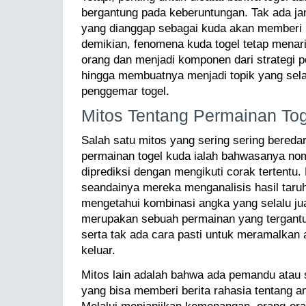
bergantung pada keberuntungan. Tak ada ja
yang dianggap sebagai kuda akan memberi
demikian, fenomena kuda togel tetap menari
orang dan menjadi komponen dari strategi 
hingga membuatnya menjadi topik yang sela
penggemar togel.
Mitos Tentang Permainan To
Salah satu mitos yang sering sering beredar
permainan togel kuda ialah bahwasanya no
diprediksi dengan mengikuti corak tertentu.
seandainya mereka menganalisis hasil taruh
mengetahui kombinasi angka yang selalu jua
merupakan sebuah permainan yang tergant
serta tak ada cara pasti untuk meramalkan
keluar.
Mitos lain adalah bahwa ada pemandu atau s
yang bisa memberi berita rahasia tentang 