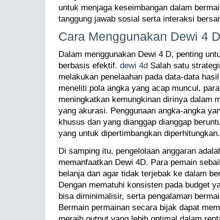
untuk menjaga keseimbangan dalam bermai
tanggung jawab sosial serta interaksi bersa
Cara Menggunakan Dewi 4 
Dalam menggunakan Dewi 4 D, penting unt
berbasis efektif.
dewi 4d
Salah satu strategi
melakukan penelaahan pada data-data hasi
meneliti pola angka yang acap muncul, par
meningkatkan kemungkinan dirinya dalam m
yang akurasi. Penggunaan angka-angka y
khusus dan yang dianggap dianggap beruntun
yang untuk dipertimbangkan diperhitungkan.
Di samping itu, pengelolaan anggaran adal
memanfaatkan Dewi 4D. Para pemain sebai
belanja dan agar tidak terjebak ke dalam be
Dengan mematuhi konsisten pada budget yang
bisa diminimalisir, serta pengalaman bermain
Bermain permainan secara bijak dapat me
meraih output yang lebih optimal dalam ren