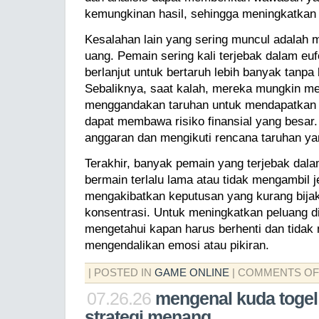
kemungkinan hasil, sehingga meningkatkan
Kesalahan lain yang sering muncul adalah
uang. Pemain sering kali terjebak dalam eu
berlanjut untuk bertaruh lebih banyak tanpa
Sebaliknya, saat kalah, mereka mungkin m
menggandakan taruhan untuk mendapatkan k
dapat membawa risiko finansial yang besar
anggaran dan mengikuti rencana taruhan yan
Terakhir, banyak pemain yang terjebak dala
bermain terlalu lama atau tidak mengambil je
mengakibatkan keputusan yang kurang bija
konsentrasi. Untuk meningkatkan peluang di
mengetahui kapan harus berhenti dan tida
mengendalikan emosi atau pikiran.
| POSTED IN
GAME ONLINE
|
COMMENTS OF
07.26.26
mengenal kuda togel
strategi menang