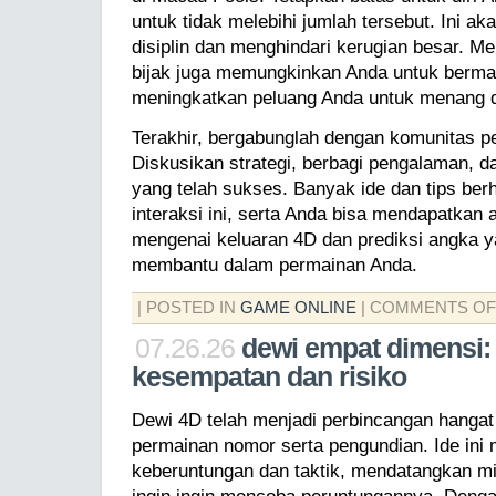
untuk tidak melebihi jumlah tersebut. Ini 
disiplin dan menghindari kerugian besar. M
bijak juga memungkinkan Anda untuk bermai
meningkatkan peluang Anda untuk menang d
Terakhir, bergabunglah dengan komunitas p
Diskusikan strategi, berbagi pengalaman, dan
yang telah sukses. Banyak ide dan tips berh
interaksi ini, serta Anda bisa mendapatkan 
mengenai keluaran 4D dan prediksi angka 
membantu dalam permainan Anda.
| POSTED IN
GAME ONLINE
|
COMMENTS OF
07.26.26
dewi empat dimensi: 
kesempatan dan risiko
Dewi 4D telah menjadi perbincangan hangat
permainan nomor serta pengundian. Ide in
keberuntungan dan taktik, mendatangkan m