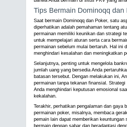
bahwa Anda bermain di situs PKV yang ama
Tips Bermain Dominoqq dan 
Saat bermain Dominoqq dan Poker, satu as
diperhatikan adalah pemahaman tentang atu
permainan memiliki keunikan dan strategi t
untuk mempelajari aturan serta cara berma
permainan sebelum mulai bertaruh. Hal ini
menghindari kesalahan dan meningkatkan 
Selanjutnya, penting untuk mengelola bankro
jumlah uang yang bersedia Anda pertaruhka
batasan tersebut. Dengan melakukan ini, A
permainan tanpa tekanan finansial. Strateg
Anda menghindari keputusan emosional sa
kekalahan.
Terakhir, perhatikan pengalaman dan gaya 
permainan poker, misalnya, membaca gerak
pemain lain dapat memberikan keuntungan s
bermain dengan sabar dan beradaptasi deng