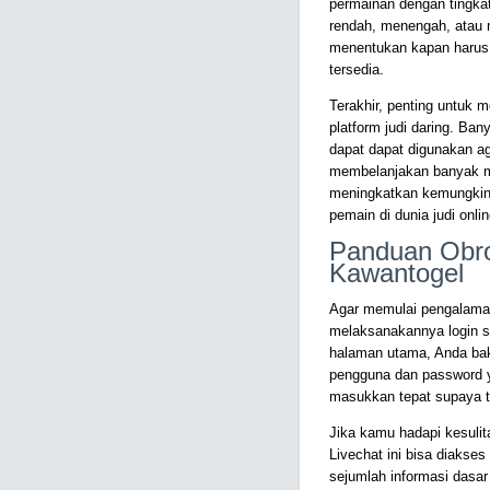
permainan dengan tingkat
rendah, menengah, atau m
menentukan kapan harus 
tersedia.
Terakhir, penting untuk
platform judi daring. Ba
dapat dapat digunakan ag
membelanjakan banyak mo
meningkatkan kemungki
pemain di dunia judi onlin
Panduan Obr
Kawantogel
Agar memulai pengalaman
melaksanakannya login s
halaman utama, Anda ba
pengguna dan password y
masukkan tepat supaya 
Jika kamu hadapi kesulit
Livechat ini bisa diakses
sejumlah informasi dasa