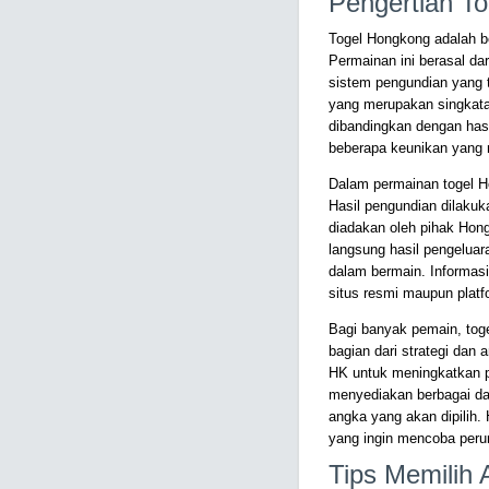
Pengertian T
Togel Hongkong adalah be
Permainan ini berasal da
sistem pengundian yang t
yang merupakan singkatan
dibandingkan dengan hasi
beberapa keunikan yang 
Dalam permainan togel H
Hasil pengundian dilakuk
diadakan oleh pihak Hon
langsung hasil pengelua
dalam bermain. Informas
situs resmi maupun platfo
Bagi banyak pemain, toge
bagian dari strategi dan
HK untuk meningkatkan p
menyediakan berbagai da
angka yang akan dipilih.
yang ingin mencoba peru
Tips Memilih