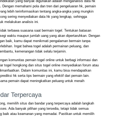
pendekatan yang banyak digunakan adalah menganalisis data hk
a. Dengan memahami pola dan tren dari pengeluaran hk, pemain
yang lebih terinformasikan tentang angka-angka yang mungkin
gkong sering menyediakan data hk yang lengkap, sehingga
 melakukan analisis ini.
k tidak terbawa suasana saat bermain togel. Tentukan batasan
i segi waktu maupun jumlah uang yang akan dipertaruhkan. Dengan
gan baik, kamu dapat menikmati pengalaman bermain tanpa
erlebihan. Ingat bahwa togel adalah permainan peluang, dan
embantu, kemenangan tidak selalu terjamin.
engan komunitas pemain togel online untuk berbagi informasi dan
r togel hongkong dan situs togel online menyediakan forum atau
 dimanfaatkan. Dalam komunitas ini, kamu bisa mendapatkan
rediksi hk serta tips bermain yang efektif dari pemain lain.
sama pemain dapat meningkatkan peluang untuk meraih
ndar Terpercaya
ng, memilih situs dan bandar yang terpercaya adalah langkah
ses. Ada banyak pilihan yang tersedia, tetapi tidak semua
g baik atau keamanan yang memadai. Pastikan untuk memilih