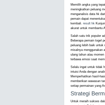
Memilih angka yang tepa
meningkatkan peluang me
menganalisis data hk dar
pemain dapat menentuka
kembali.
result hk
Kunjung
akurat untuk membantu A
Salah satu trik populer 
Beberapa pemain togel p
peluang lebih baik untuk
misalnya menggunakan ang
ulang tahun atau momen p
terbawa emosi saat memi
Selalu ingat untuk tida
intuisi Anda dengan anali
Memperhatikan hasil-hasi
memberikan wawasan tamba
setiap permainan yang And
Strategi Berm
Untuk meraih sukses dal