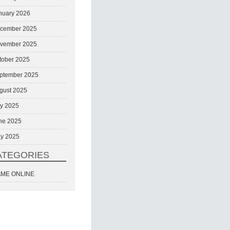
nuary 2026
cember 2025
vember 2025
tober 2025
ptember 2025
gust 2025
ly 2025
ne 2025
y 2025
ATEGORIES
ME ONLINE