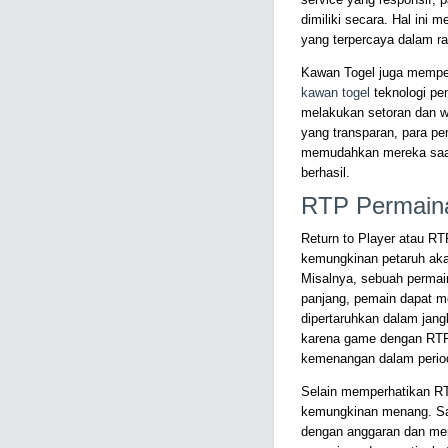
dimiliki secara. Hal ini 
yang terpercaya dalam 
Kawan Togel juga memper
kawan togel
teknologi pe
melakukan setoran dan wit
yang transparan, para pe
memudahkan mereka saat 
berhasil.
RTP Permaina
Return to Player atau R
kemungkinan petaruh aka
Misalnya, sebuah permai
panjang, pemain dapat me
dipertaruhkan dalam jang
karena game dengan RTP 
kemenangan dalam perio
Selain memperhatikan RTP
kemungkinan menang. Sat
dengan anggaran dan me