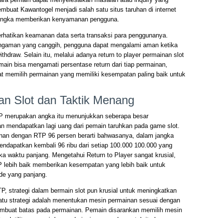
membuat Kawantogel menjadi salah satu situs taruhan di internet
rangka memberikan kenyamanan pengguna.
hatikan keamanan data serta transaksi para penggunanya.
ngaman yang canggih, pengguna dapat mengalami aman ketika
hdraw. Selain itu, melalui adanya return to player permainan slot
main bisa mengamati persentase return dari tiap permainan,
memilih permainan yang memiliki kesempatan paling baik untuk
n Slot dan Taktik Menang
TP merupakan angka itu menunjukkan seberapa besar
n mendapatkan lagi uang dari pemain taruhkan pada game slot.
nan dengan RTP 96 persen berarti bahwasanya, dalam jangka
ndapatkan kembali 96 ribu dari setiap 100.000 100.000 yang
ka waktu panjang. Mengetahui Return to Player sangat krusial,
lebih baik memberikan kesempatan yang lebih baik untuk
de yang panjang.
, strategi dalam bermain slot pun krusial untuk meningkatkan
u strategi adalah menentukan mesin permainan sesuai dengan
mbuat batas pada permainan. Pemain disarankan memilih mesin