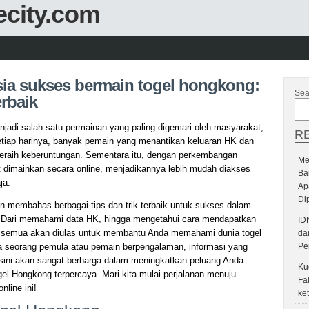
ecity.com
sia sukses bermain togel hongkong:
Sea
erbaik
jadi salah satu permainan yang paling digemari oleh masyarakat,
R
Setiap harinya, banyak pemain yang menantikan keluaran HK dan
meraih keberuntungan. Sementara itu, dengan perkembangan
Me
pat dimainkan secara online, menjadikannya lebih mudah diakses
Ba
ja.
Ap
Di
kan membahas berbagai tips dan trik terbaik untuk sukses dalam
. Dari memahami data HK, hingga mengetahui cara mendapatkan
IDN
, semua akan diulas untuk membantu Anda memahami dunia togel
da
a seorang pemula atau pemain berpengalaman, informasi yang
Pe
sini akan sangat berharga dalam meningkatkan peluang Anda
Ku
gel Hongkong terpercaya. Mari kita mulai perjalanan menuju
Fa
nline ini!
ke