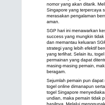
nomor yang akan ditarik. Me
Singapore yang terpercaya s
merasakan pengalaman berm
aman.
SGP hari ini menawarkan ke
success yang mungkin tidak
dan memantau keluaran SGP 
strategi yang lebih efektif b
yang terlihat. Selain itu, to
permainan yang dapat diten
masing-masing pemain, mak
beragam.
Sejumlah pemain pun dapa
togel online dimanapun serta
togel Singapore menyediakan 
undian, maka pemain tidak 
hasilnya. Melalui menggunak