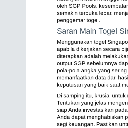
oleh SGP Pools, kesempatan 
semakin terbuka lebar, menj
penggemar togel.
Saran Main Togel S
Menggunakan togel Singapor
apabila dikerjakan secara bi
diterapkan adalah melakuka
output SGP sebelumnya da
pola-pola angka yang sering
memanfaatkan data dari has
keputusan yang baik saat m
Di samping itu, krusial unt
Tentukan yang jelas mengen
siap Anda investasikan pada
Anda dapat menghabiskan pe
segi keuangan. Pastikan untu