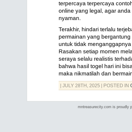
terpercaya terpercaya contoh
online yang legal, agar an
nyaman.
Terakhir, hindari terlalu ter
permainan yang bergantung p
untuk tidak menganggapnya
Rasakan setiap momen melalu
seraya selalu realistis terh
bahwa hasil togel hari ini bi
maka nikmatilah dan bermain
| JULY 28TH, 2025
| POSTED IN
mntreasurecity.com is proudly