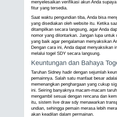
menyelesaikan verifikasi akun Anda supa
fitur yang tersedia.
Saat waktu pengundian tiba, Anda bisa men
yang disediakan oleh website itu. Ketika saa
ditampilkan secara langsung, agar Anda da
nomor yang dilontarkan. Jangan lupa untuk
yang baik agar pengalaman menyaksikan An
Dengan cara ini, Anda dapat menyaksikan i
melalui togel SDY secara langsung.
Keuntungan dan Bahaya Toge
Taruhan Sidney hadir dengan sejumlah keun
pemainnya. Salah satu manfaat besar adala
memenangkan penghargaan yang cukup signi
ini. Seiring banyaknya macam-macam taruh
mengambil sesuai dengan rencana dan kem
itu, sistem live draw sdy menawarkan trans
undian, sehingga pemain merasa lebih mer
akan keadilan dalam permainan.