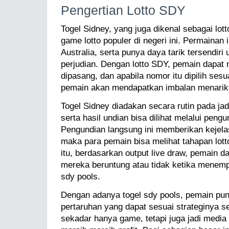
Pengertian Lotto SDY
Togel Sidney, yang juga dikenal sebagai lot
game lotto populer di negeri ini. Permainan 
Australia, serta punya daya tarik tersendir
perjudian. Dengan lotto SDY, pemain dapa
dipasang, dan apabila nomor itu dipilih sesu
pemain akan mendapatkan imbalan menarik
Togel Sidney diadakan secara rutin pada jad
serta hasil undian bisa dilihat melalui peng
Pengundian langsung ini memberikan kejela
maka para pemain bisa melihat tahapan lott
itu, berdasarkan output live draw, pemain 
mereka beruntung atau tidak ketika menem
sdy pools.
Dengan adanya togel sdy pools, pemain puny
pertaruhan yang dapat sesuai strateginya se
sekadar hanya game, tetapi juga jadi media 