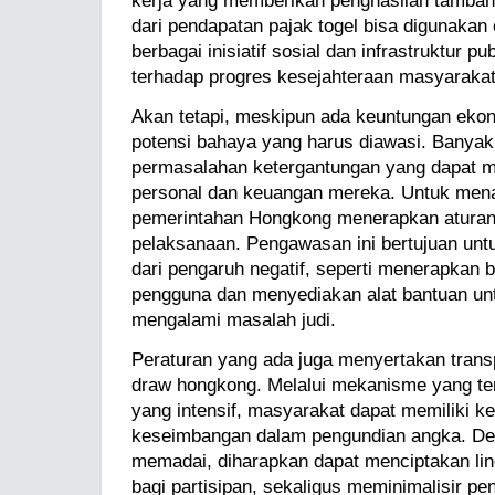
kerja yang memberikan penghasilan tambaha
dari pendapatan pajak togel bisa digunakan
berbagai inisiatif sosial dan infrastruktur pu
terhadap progres kesejahteraan masyarakat
Akan tetapi, meskipun ada keuntungan eko
potensi bahaya yang harus diawasi. Banyak
permasalahan ketergantungan yang dapat 
personal dan keuangan mereka. Untuk menan
pemerintahan Hongkong menerapkan aturan 
pelaksanaan. Pengawasan ini bertujuan un
dari pengaruh negatif, seperti menerapkan 
pengguna dan menyediakan alat bantuan unt
mengalami masalah judi.
Peraturan yang ada juga menyertakan trans
draw hongkong. Melalui mekanisme yang t
yang intensif, masyarakat dapat memiliki k
keseimbangan dalam pengundian angka. D
memadai, diharapkan dapat menciptakan li
bagi partisipan, sekaligus meminimalisir pe