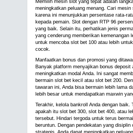
Memilih mesin slot yang tepat adalah langk
meningkatkan peluang menang. Cari mesin s
karena ini menunjukkan persentase rata-ra
kepada pemain. Slot dengan RTP 96 persen a
yang baik. Selain itu, perhatikan jenis perma
yang cenderung memberikan kemenangan leb
untuk mencoba slot bet 100 atau lebih untu
cocok.
Manfaatkan bonus dan promosi yang ditawar
Banyak platform menyajikan bonus deposit a
meningkatkan modal Anda. Ini sangat memb
bermain slot bet kecil atau slot bet 200. 
tawaran ini, Anda bisa bermain lebih lama 
lebih besar untuk mendapatkan maxwin yang
Terakhir, kelola bankroll Anda dengan baik.
apakah itu slot bet 300, slot bet 400, atau l
tersebut. Hindari tergoda untuk terus berm
beruntun. Dengan pendekatan yang disiplin
strategis, Anda dapat meningkatkan peluan