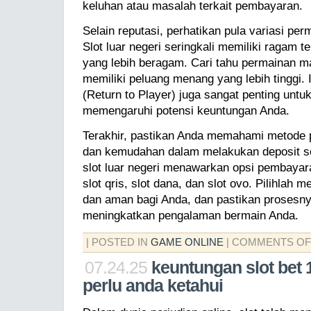
keluhan atau masalah terkait pembayaran.
Selain reputasi, perhatikan pula variasi pe
Slot luar negeri seringkali memiliki ragam 
yang lebih beragam. Cari tahu permainan m
memiliki peluang menang yang lebih tinggi.
(Return to Player) juga sangat penting untu
memengaruhi potensi keuntungan Anda.
Terakhir, pastikan Anda memahami metode 
dan kemudahan dalam melakukan deposit se
slot luar negeri menawarkan opsi pembayara
slot qris, slot dana, dan slot ovo. Pilihlah
dan aman bagi Anda, dan pastikan prosesnya
meningkatkan pengalaman bermain Anda.
| POSTED IN
GAME ONLINE
|
COMMENTS OF
07.24.25
keuntungan slot bet 
perlu anda ketahui