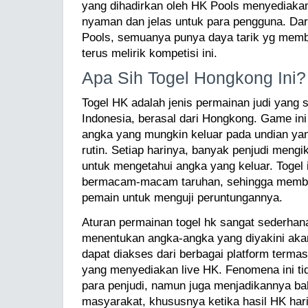
yang dihadirkan oleh HK Pools menyediaka
nyaman dan jelas untuk para pengguna. Dari
Pools, semuanya punya daya tarik yg membu
terus melirik kompetisi ini.
Apa Sih Togel Hongkong Ini?
Togel HK adalah jenis permainan judi yang s
Indonesia, berasal dari Hongkong. Game ini
angka yang mungkin keluar pada undian ya
rutin. Setiap harinya, banyak penjudi mengik
untuk mengetahui angka yang keluar. Togel
bermacam-macam taruhan, sehingga membe
pemain untuk menguji peruntungannya.
Aturan permainan togel hk sangat sederhan
menentukan angka-angka yang diyakini akan
dapat diakses dari berbagai platform terma
yang menyediakan live HK. Fenomena ini ti
para penjudi, namun juga menjadikannya ba
masyarakat, khususnya ketika hasil HK har