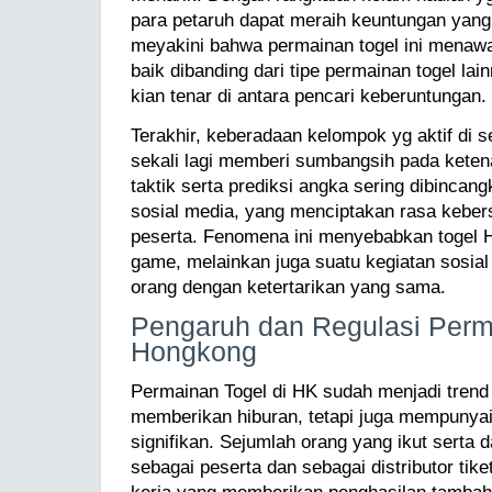
para petaruh dapat meraih keuntungan yang
meyakini bahwa permainan togel ini menawa
baik dibanding dari tipe permainan togel la
kian tenar di antara pencari keberuntungan.
Terakhir, keberadaan kelompok yg aktif di 
sekali lagi memberi sumbangsih pada keten
taktik serta prediksi angka sering dibincan
sosial media, yang menciptakan rasa kebe
peserta. Fenomena ini menyebabkan togel 
game, melainkan juga suatu kegiatan sosia
orang dengan ketertarikan yang sama.
Pengaruh dan Regulasi Perma
Hongkong
Permainan Togel di HK sudah menjadi trend
memberikan hiburan, tetapi juga mempunyai
signifikan. Sejumlah orang yang ikut serta 
sebagai peserta dan sebagai distributor tik