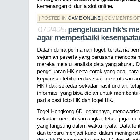
kemenangan di dunia slot online.
| POSTED IN
GAME ONLINE
|
COMMENTS OF
07.24.25
pengeluaran hk’s me
agar memperbaiki kesempata
Dalam dunia permainan togel, terutama per
sejumlah peserta yang berusaha mencoba
mereka melalui analisis data yang akurat.
pengeluaran HK serta corak yang ada, par
keputusan lebih cerdas saat menentukan a
HK tidak sekedar sekadar hasil undian, te
informasi yang bisa diolah untuk membentuk 
partisipasi toto HK dan togel HK.
Togel Hongkong 6D, contohnya, menawarkan
sekadar menentukan angka, tetapi juga meli
yang langsung dalam waktu nyata. Data tent
dan terbaru menjadi kunci dalam meningka