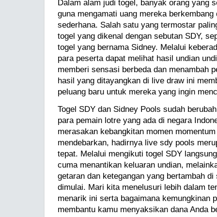
Dalam alam judi togel, banyak orang yang 
guna mengamati uang mereka berkembang d
sederhana. Salah satu yang termostar palin
togel yang dikenal dengan sebutan SDY, se
togel yang bernama Sidney. Melalui kebera
para peserta dapat melihat hasil undian und
memberi sensasi berbeda dan menambah pe
hasil yang ditayangkan di live draw ini me
peluang baru untuk mereka yang ingin menc
Togel SDY dan Sidney Pools sudah berubah
para pemain lotre yang ada di negara Indon
merasakan kebangkitan momen momentum p
mendebarkan, hadirnya live sdy pools meru
tepat. Melalui mengikuti togel SDY langsung
cuma menantikan keluaran undian, melaink
getaran dan ketegangan yang bertambah di
dimulai. Mari kita menelusuri lebih dalam 
menarik ini serta bagaimana kemungkinan p
membantu kamu menyaksikan dana Anda b