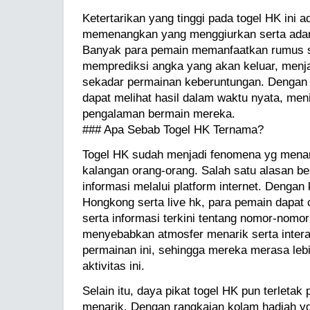
Ketertarikan yang tinggi pada togel HK ini
memenangkan yang menggiurkan serta adan
Banyak para pemain memanfaatkan rumus se
memprediksi angka yang akan keluar, menjadi
sekadar permainan keberuntungan. Dengan l
dapat melihat hasil dalam waktu nyata, me
pengalaman bermain mereka.
### Apa Sebab Togel HK Ternama?
Togel HK sudah menjadi fenomena yg menari
kalangan orang-orang. Salah satu alasan b
informasi melalui platform internet. Dengan
Hongkong serta live hk, para pemain dapat
serta informasi terkini tentang nomor-nomor
menyebabkan atmosfer menarik serta interak
permainan ini, sehingga mereka merasa lebi
aktivitas ini.
Selain itu, daya pikat togel HK pun terleta
menarik. Dengan rangkaian kolam hadiah yg 