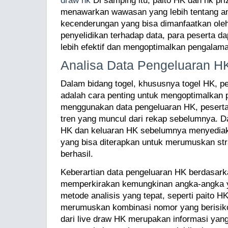
draw hk
Di samping itu, paito HK dan hk pr
menawarkan wawasan yang lebih tentang a
kecenderungan yang bisa dimanfaatkan ole
penyelidikan terhadap data, para peserta d
lebih efektif dan mengoptimalkan pengalam
Analisa Data Pengeluaran H
Dalam bidang togel, khususnya togel HK, p
adalah cara penting untuk mengoptimalkan p
menggunakan data pengeluaran HK, peserta
tren yang muncul dari rekap sebelumnya. Da
HK dan keluaran HK sebelumnya menyedia
yang bisa diterapkan untuk merumuskan stra
berhasil.
Keberartian data pengeluaran HK berdasa
memperkirakan kemungkinan angka-angka 
metode analisis yang tepat, seperti paito H
merumuskan kombinasi nomor yang berisik
dari live draw HK merupakan informasi yang 