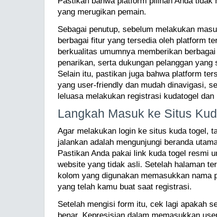
Pastikan bahwa platform pilihan Anda tidak
yang merugikan pemain.
Sebagai penutup, sebelum melakukan masuk 
berbagai fitur yang tersedia oleh platform t
berkualitas umumnya memberikan berbagai 
penarikan, serta dukungan pelanggan yang 
Selain itu, pastikan juga bahwa platform ter
yang user-friendly dan mudah dinavigasi, 
leluasa melakukan registrasi kudatogel dan
Langkah Masuk ke Situs Kud
Agar melakukan login ke situs kuda togel, 
jalankan adalah mengunjungi beranda utama
Pastikan Anda pakai link kuda togel resmi un
website yang tidak asli. Setelah halaman te
kolom yang digunakan memasukkan nama 
yang telah kamu buat saat registrasi.
Setelah mengisi form itu, cek lagi apakah s
benar. Kepresisian dalam memasukkan use