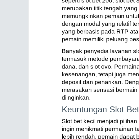
seperti slot bet 200, slot be
merupakan titik tengah yang
memungkinkan pemain untu
dengan modal yang relatif t
yang berbasis pada RTP atau
pemain memiliki peluang bes
Banyak penyedia layanan slo
termasuk metode pembayaran 
dana, dan slot ovo. Permain
kesenangan, tetapi juga m
deposit dan penarikan. Deng
merasakan sensasi bermain 
diinginkan.
Keuntungan Slot Bet
Slot bet kecil menjadi pilih
ingin menikmati permainan t
lebih rendah, pemain dapat 