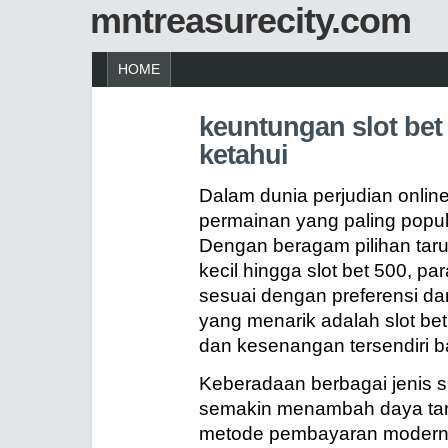
mntreasurecity.com
HOME
keuntungan slot bet
ketahui
Dalam dunia perjudian online,
permainan yang paling popul
Dengan beragam pilihan taruh
kecil hingga slot bet 500, 
sesuai dengan preferensi da
yang menarik adalah slot b
dan kesenangan tersendiri b
Keberadaan berbagai jenis sl
semakin menambah daya tarik
metode pembayaran modern sep