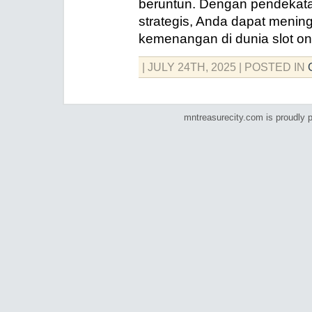
beruntun. Dengan pendekata
strategis, Anda dapat menin
kemenangan di dunia slot onl
| JULY 24TH, 2025
| POSTED IN
mntreasurecity.com is proudly