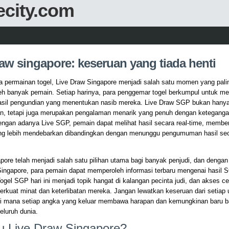
ecity.com
raw singapore: keseruan yang tiada henti
 permainan togel, Live Draw Singapore menjadi salah satu momen yang palin
leh banyak pemain. Setiap harinya, para penggemar togel berkumpul untuk m
asil pengundian yang menentukan nasib mereka. Live Draw SGP bukan hany
an, tetapi juga merupakan pengalaman menarik yang penuh dengan ketegang
engan adanya Live SGP, pemain dapat melihat hasil secara real-time, membe
ng lebih mendebarkan dibandingkan dengan menunggu pengumuman hasil se
pore telah menjadi salah satu pilihan utama bagi banyak penjudi, dan denga
Singapore, para pemain dapat memperoleh informasi terbaru mengenai hasil 
ogel SGP hari ini menjadi topik hangat di kalangan pecinta judi, dan akses ce
rkuat minat dan keterlibatan mereka. Jangan lewatkan keseruan dari setiap 
di mana setiap angka yang keluar membawa harapan dan kemungkinan baru ba
eluruh dunia.
tu Live Draw Singapore?