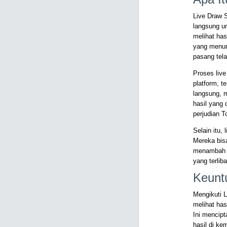
Live Draw 
langsung un
melihat has
yang menun
pasang telah
Proses live
platform, t
langsung, 
hasil yang 
perjudian T
Selain itu,
Mereka bis
menambah k
yang terliba
Keunt
Mengikuti 
melihat has
Ini mencip
hasil di ke