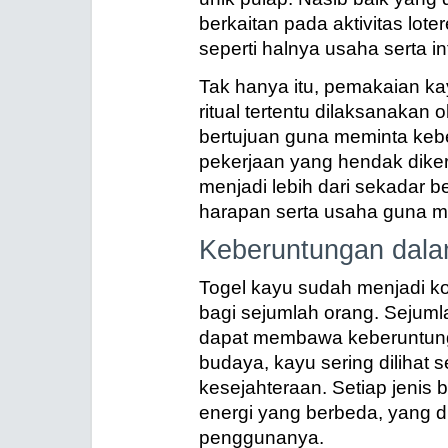
berkaitan pada aktivitas loter
seperti halnya usaha serta int
Tak hanya itu, pemakaian ka
ritual tertentu dilaksanakan 
bertujuan guna meminta keb
pekerjaan yang hendak diker
menjadi lebih dari sekadar b
harapan serta usaha guna 
Keberuntungan dala
Togel kayu sudah menjadi k
bagi sejumlah orang. Sejuml
dapat membawa keberuntunga
budaya, kayu sering dilihat 
kesejahteraan. Setiap jenis 
energi yang berbeda, yang 
penggunanya.