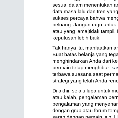
sesuai dalam menentukan an
data masa lalu dan tren yan
sukses percaya bahwa menge
peluang. Jangan ragu untuk
atau yang lama|tidak tampil
keputusan lebih baik.
Tak hanya itu, manfaatkan a
Buat batas belanja yang teg
menghindarkan Anda dari ker
bermain tetap menghibur.
ka
terbawa suasana saat permai
strategi yang telah Anda re
Di akhir, selalu lupa untuk
atau kalah, pengalaman berm
pengalaman yang menyenan
dengan grup atau forum temp
saran dengan pemain lain. Ha