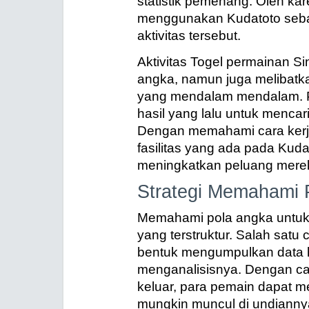
statistik pemenang. Oleh kar
menggunakan Kudatoto seba
aktivitas tersebut.
Aktivitas Togel permainan S
angka, namun juga melibatka
yang mendalam mendalam. Pe
hasil yang lalu untuk menca
Dengan memahami cara kerj
fasilitas yang ada pada Kud
meningkatkan peluang mere
Strategi Memahami 
Memahami pola angka untuk
yang terstruktur. Salah satu
bentuk mengumpulkan data h
menganalisisnya. Dengan ca
keluar, para pemain dapat m
mungkin muncul di undiannya 