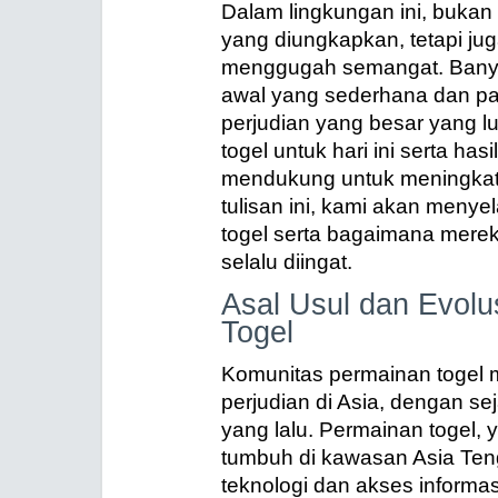
Dalam lingkungan ini, buk
yang diungkapkan, tetapi juga
menggugah semangat. Banyak 
awal yang sederhana dan pad
perjudian yang besar yang lu
togel untuk hari ini serta has
mendukung untuk meningkat
tulisan ini, kami akan meny
togel serta bagaimana merek
selalu diingat.
Asal Usul dan Evol
Togel
Komunitas permainan togel m
perjudian di Asia, dengan se
yang lalu. Permainan togel, 
tumbuh di kawasan Asia Ten
teknologi dan akses informa