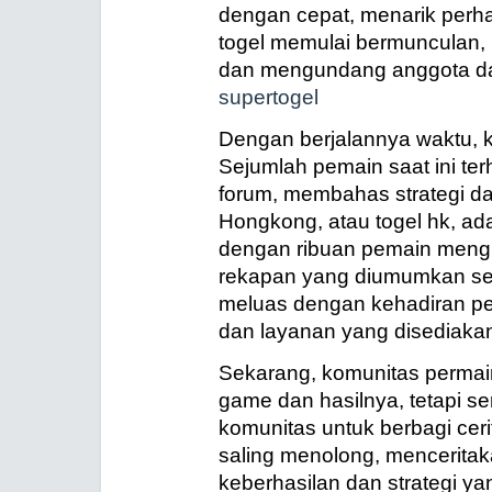
dengan cepat, menarik perh
togel memulai bermunculan,
dan mengundang anggota dar
supertogel
Dengan berjalannya waktu, ko
Sejumlah pemain saat ini ter
forum, membahas strategi dan 
Hongkong, atau togel hk, ada
dengan ribuan pemain mengik
rekapan yang diumumkan sec
meluas dengan kehadiran pen
dan layanan yang disediakan
Sekarang, komunitas permain
game dan hasilnya, tetapi 
komunitas untuk berbagi ceri
saling menolong, mencerit
keberhasilan dan strategi 