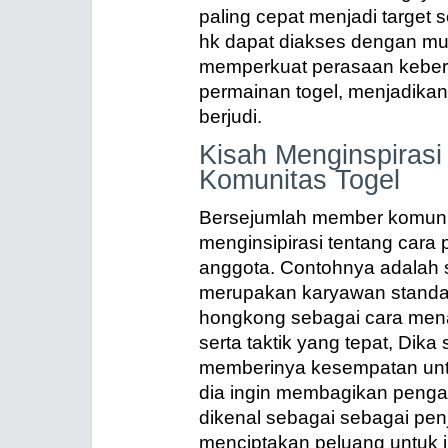
paling cepat menjadi target 
hk dapat diakses dengan mud
memperkuat perasaan keber
permainan togel, menjadikan
berjudi.
Kisah Menginspirasi
Komunitas Togel
Bersejumlah member komuni
menginsipirasi tentang cara 
anggota. Contohnya adalah 
merupakan karyawan standa
hongkong sebagai cara men
serta taktik yang tepat, Di
memberinya kesempatan untu
dia ingin membagikan penga
dikenal sebagai sebagai pen
menciptakan peluang untuk i