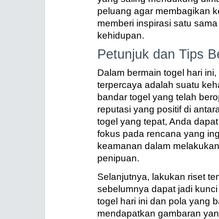
peluang agar membagikan 
memberi inspirasi satu sama 
kehidupan.
Petunjuk dan Tips Be
Dalam bermain togel hari ini
terpercaya adalah suatu keh
bandar togel yang telah bero
reputasi yang positif di an
togel yang tepat, Anda dapa
fokus pada rencana yang ingi
keamanan dalam melakukan t
penipuan.
Selanjutnya, lakukan riset t
sebelumnya dapat jadi kunc
togel hari ini dan pola yang
mendapatkan gambaran yang 