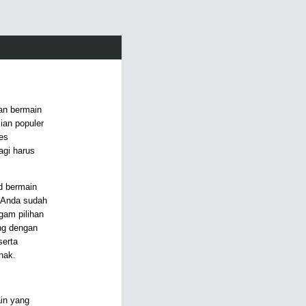
an bermain
ian populer
es
agi harus
d bermain
, Anda sudah
gam pilihan
ng dengan
serta
nak.
in yang