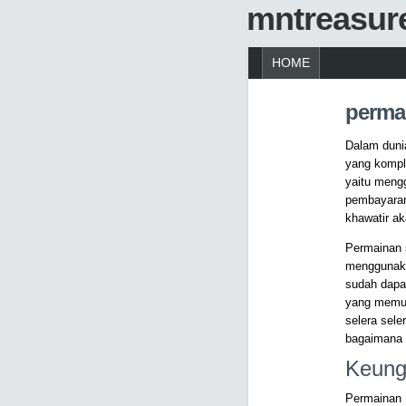
mntreasur
HOME
permai
Dalam duni
yang komple
yaitu meng
pembayaran 
khawatir ak
Permainan 
menggunaka
sudah dapa
yang memun
selera sele
bagaimana 
Keung
Permainan 