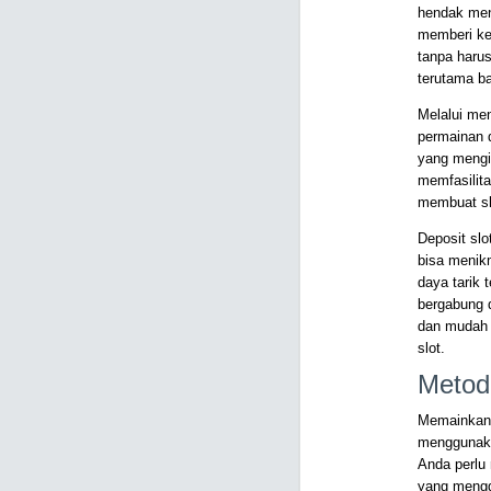
hendak men
memberi ke
tanpa harus
terutama b
Melalui me
permainan d
yang mengiz
memfasilita
membuat slo
Deposit sl
bisa menikm
daya tarik 
bergabung 
dan mudah 
slot.
Metod
Memainkan 
menggunaka
Anda perlu 
yang mengg