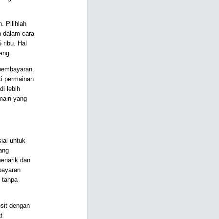
. Pilihlah
n dalam cara
 ribu. Hal
ang.
 pembayaran.
ti permainan
i lebih
main yang
ial untuk
ang
menarik dan
bayaran
 tanpa
sit dengan
t