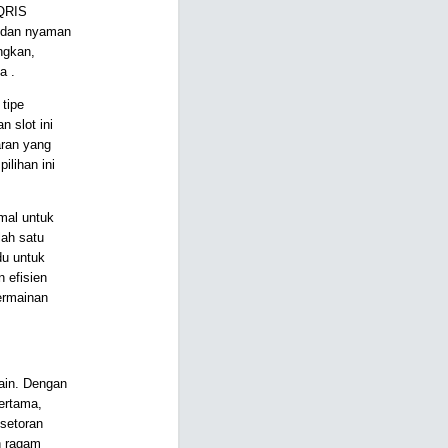
 QRIS
n dan nyaman
ngkan,
a .
tipe
n slot ini
aran yang
ilihan ini
mal untuk
lah satu
du untuk
 efisien
ermainan
ain. Dengan
ertama,
 setoran
n ragam