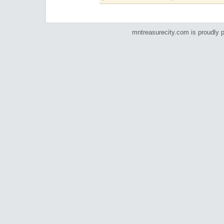
mntreasurecity.com is proudly