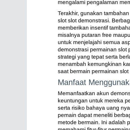
mengalami pengalaman mema
Terakhir, gunakan tambahan s
slot slot demonstrasi. Berb
memberikan insentif tamba
misalnya putaran free maupun
untuk menjelajahi semua asp
demonstrasi permainan slot
strategi yang tepat serta ber
menambah kemungkinan kam
saat bermain permainan slot
Manfaat Mengguna
Memanfaatkan akun demonst
keuntungan untuk mereka p
serta risiko bahaya uang ny
pemain dapat meneliti berbag
metode bermain. Ini adalah 
memahami fitur-fitur permain