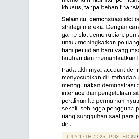
khusus, tanpa beban finansia
Selain itu, demonstrasi slo
strategi mereka. Dengan car
game slot demo rupiah, pem
untuk meningkatkan peluang 
bagi perjudian baru yang m
taruhan dan memanfaatkan fi
Pada akhirnya, account de
menyesuaikan diri terhadap 
menggunakan demonstrasi p
interface dan pengelolaan si
peralihan ke permainan ny
sekali, sehingga pengguna 
uang sungguhan saat para 
diri.
| JULY 17TH, 2025
| POSTED IN