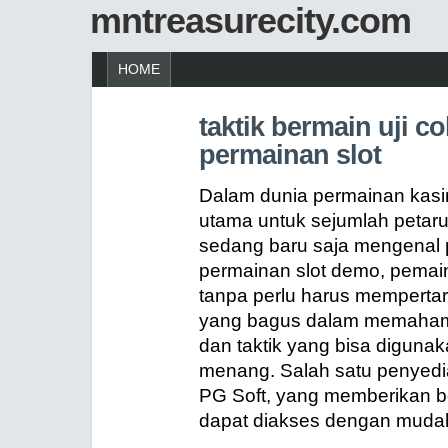
mntreasurecity.com
HOME
taktik bermain uji c
permainan slot
Dalam dunia permainan kasino
utama untuk sejumlah petar
sedang baru saja mengenal p
permainan slot demo, pemain
tanpa perlu harus mempertar
yang bagus dalam memahami 
dan taktik yang bisa digun
menang. Salah satu penyedia
PG Soft, yang memberikan b
dapat diakses dengan muda