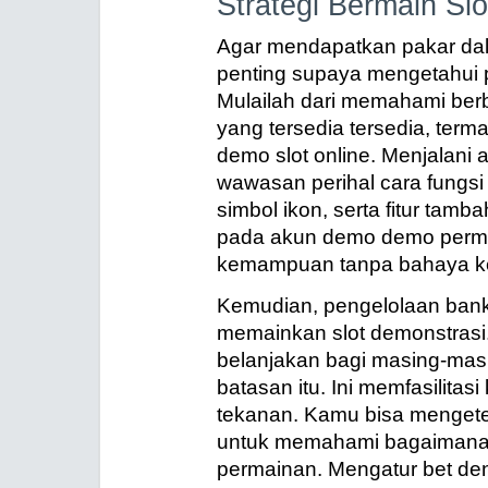
Strategi Bermain Sl
Agar mendapatkan pakar dal
penting supaya mengetahui p
Mulailah dari memahami berb
yang tersedia tersedia, ter
demo slot online. Menjalan
wawasan perihal cara fungs
simbol ikon, serta fitur tamb
pada akun demo demo perma
kemampuan tanpa bahaya ke
Kemudian, pengelolaan bankr
memainkan slot demonstrasi
belanjakan bagi masing-masi
batasan itu. Ini memfasilit
tekanan. Kamu bisa mengetes
untuk memahami bagaimana
permainan. Mengatur bet de