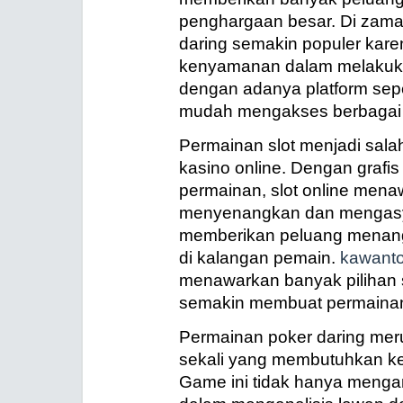
penghargaan besar. Di zama
daring semakin populer ka
kenyamanan dalam melakukan 
dengan adanya platform sepe
mudah mengakses berbagai ti
Permainan slot menjadi salah
kasino online. Dengan grafi
permainan, slot online men
menyenangkan dan mengasyik
memberikan peluang menang y
di kalangan pemain.
kawanto
menawarkan banyak pilihan 
semakin membuat permainan 
Permainan poker daring me
sekali yang membutuhkan ket
Game ini tidak hanya menga