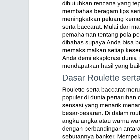
dibutuhkan rencana yang tepat
membahas beragam tips sert
meningkatkan peluang kemen
serta baccarat. Mulai dari 
pemahaman tentang pola pe
dibahas supaya Anda bisa be
memaksimalkan setiap kesemp
Anda demi eksplorasi dunia j
mendapatkan hasil yang baik
Dasar Roulette sert
Roulette serta baccarat me
populer di dunia pertaruha
sensasi yang menarik mena
besar-besaran. Di dalam ro
angka angka atau warna war
dengan perbandingan antara 
sebutannya banker. Mempelaj