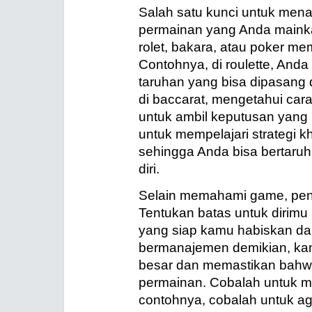
Salah satu kunci untuk mena
permainan yang Anda mainka
rolet, bakara, atau poker mem
Contohnya, di roulette, Anda
taruhan yang bisa dipasang 
di baccarat, mengetahui cara 
untuk ambil keputusan yang 
untuk mempelajari strategi 
sehingga Anda bisa bertaru
diri.
Selain memahami game, peng
Tentukan batas untuk dirim
yang siap kamu habiskan dan
bermanajemen demikian, kam
besar dan memastikan bahwa
permainan. Cobalah untuk m
contohnya, cobalah untuk a