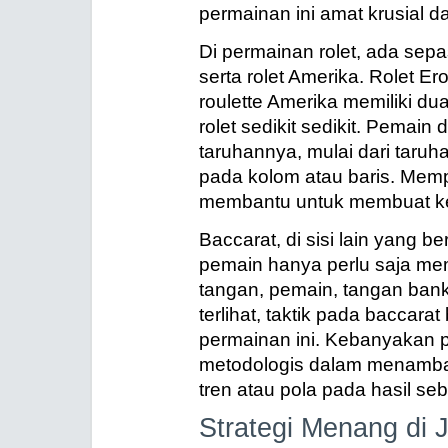
permainan ini amat krusial
Di permainan rolet, ada sepa
serta rolet Amerika. Rolet E
roulette Amerika memiliki dua
rolet sedikit sedikit. Pemai
taruhannya, mulai dari taru
pada kolom atau baris. Mempe
membantu untuk membuat kep
Baccarat, di sisi lain yang 
pemain hanya perlu saja mem
tangan, pemain, tangan bank
terlihat, taktik pada baccar
permainan ini. Kebanyakan
metodologis dalam menambah
tren atau pola pada hasil se
Strategi Menang di J