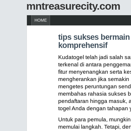
mntreasurecity.com
HOME
tips sukses bermai
komprehensif
Kudatogel telah jadi salah 
terkenal di antara penggema
fitur menyenangkan serta ke
mengherankan jika semakin 
mengetes peruntungan sendi
membahas rahasia sukses be
pendaftaran hingga masuk, 
togel Anda dengan tahapan y
Untuk para pemula, mungkin
memulai langkah. Tetapi, de