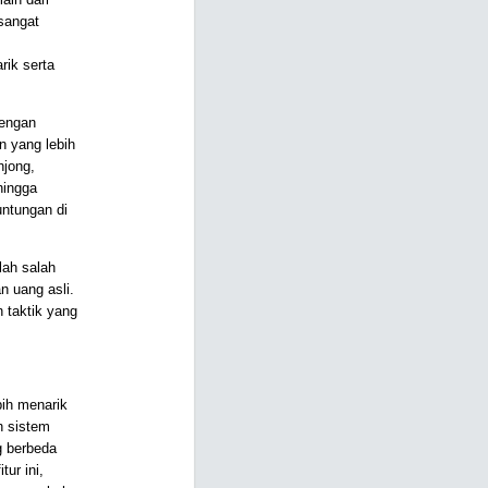
 sangat
rik serta
Dengan
 yang lebih
jong,
hingga
ntungan di
lah salah
 uang asli.
 taktik yang
ih menarik
h sistem
g berbeda
ur ini,