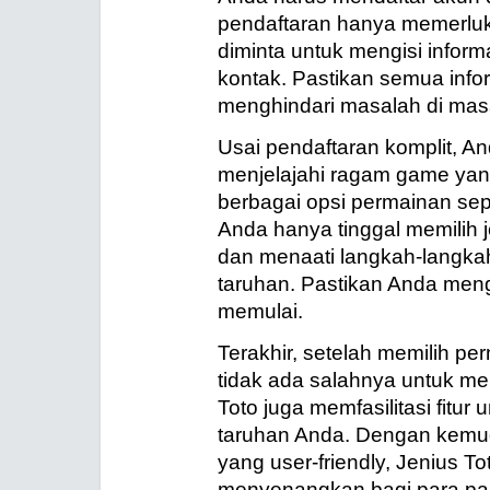
pendaftaran hanya memerluk
diminta untuk mengisi informa
kontak. Pastikan semua infor
menghindari masalah di masa
Usai pendaftaran komplit, A
menjelajahi ragam game yang 
berbagai opsi permainan seper
Anda hanya tinggal memilih 
dan menaati langkah-langka
taruhan. Pastikan Anda meng
memulai.
Terakhir, setelah memilih p
tidak ada salahnya untuk me
Toto juga memfasilitasi fitur
taruhan Anda. Dengan kemu
yang user-friendly, Jenius
menyenangkan bagi para par