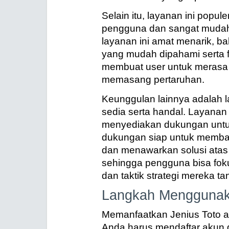
Selain itu, layanan ini popul
pengguna dan sangat mudah
layanan ini amat menarik, b
yang mudah dipahami serta fit
membuat user untuk merasa s
memasang pertaruhan.
Keunggulan lainnya adalah l
sedia serta handal. Layana
menyediakan dukungan untuk
dukungan siap untuk memba
dan menawarkan solusi atas
sehingga pengguna bisa fok
dan taktik strategi mereka t
Langkah Menggunak
Memanfaatkan Jenius Toto am
Anda harus mendaftar akun di