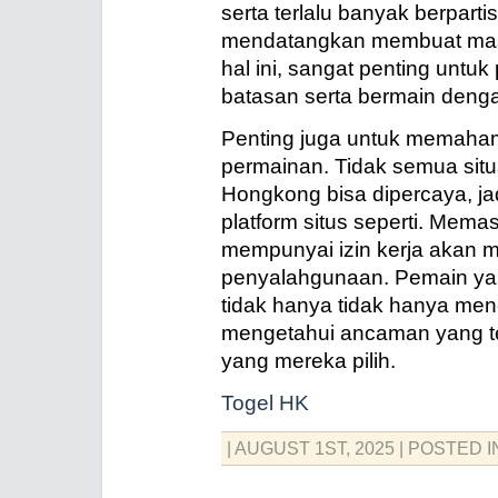
serta terlalu banyak berpart
mendatangkan membuat mas
hal ini, sangat penting untu
batasan serta bermain deng
Penting juga untuk memaha
permainan. Tidak semua situ
Hongkong bisa dipercaya, ja
platform situs seperti. Memast
mempunyai izin kerja akan
penyalahgunaan. Pemain ya
tidak hanya tidak hanya menc
mengetahui ancaman yang ter
yang mereka pilih.
Togel HK
| AUGUST 1ST, 2025
| POSTED 