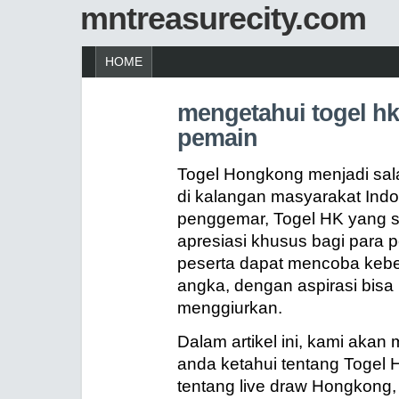
mntreasurecity.com
HOME
mengetahui togel hk
pemain
Togel Hongkong menjadi sala
di kalangan masyarakat Ind
penggemar, Togel HK yang s
apresiasi khusus bagi para 
peserta dapat mencoba kebe
angka, dengan aspirasi bis
menggiurkan.
Dalam artikel ini, kami aka
anda ketahui tentang Togel 
tentang live draw Hongkong, 