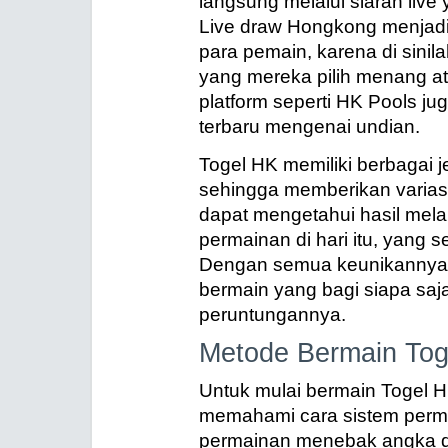
langsung melalui siaran live
Live draw Hongkong menjadi
para pemain, karena di sin
yang mereka pilih menang ata
platform seperti HK Pools j
terbaru mengenai undian.
Togel HK memiliki berbagai je
sehingga memberikan variasi
dapat mengetahui hasil mela
permainan di hari itu, yang se
Dengan semua keunikannya,
bermain yang bagi siapa sa
peruntungannya.
Metode Bermain Tog
Untuk mulai bermain Togel 
memahami cara sistem permai
permainan menebak angka da