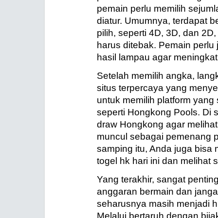
pemain perlu memilih sejuml
diatur. Umumnya, terdapat b
pilih, seperti 4D, 3D, dan 2D
harus ditebak. Pemain perlu 
hasil lampau agar meningk
Setelah memilih angka, lang
situs terpercaya yang menye
untuk memilih platform yang 
seperti Hongkong Pools. Di s
draw Hongkong agar melihat 
muncul sebagai pemenang pa
samping itu, Anda juga bisa 
togel hk hari ini dan melihat
Yang terakhir, sangat penti
anggaran bermain dan jangan
seharusnya masih menjadi hi
Melalui bertaruh dengan bija