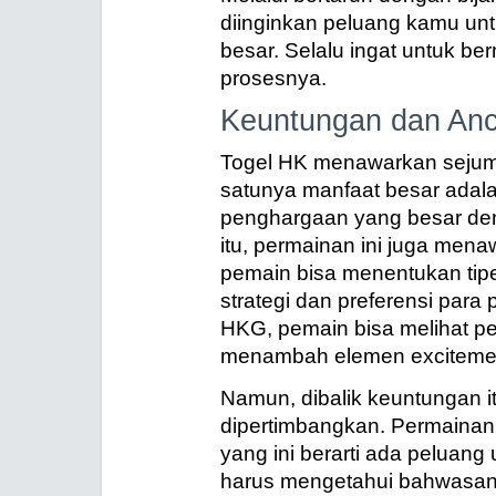
diinginkan peluang kamu unt
besar. Selalu ingat untuk be
prosesnya.
Keuntungan dan An
Togel HK menawarkan sejum
satunya manfaat besar adal
penghargaan yang besar deng
itu, permainan ini juga mena
pemain bisa menentukan tip
strategi dan preferensi par
HKG, pemain bisa melihat p
menambah elemen excitemen
Namun, dibalik keuntungan it
dipertimbangkan. Permainan 
yang ini berarti ada peluang
harus mengetahui bahwasan