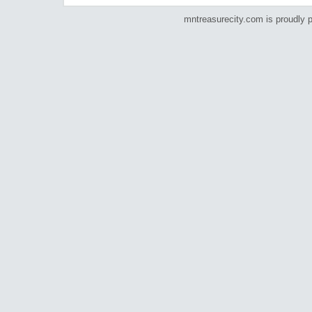
mntreasurecity.com is proudly