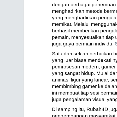
dengan berbagai penemuan te
menghadirkan metode bermai
yang menghadirkan pengalam
memikat. Melalui menggunakan
berhasil memberikan pengal
pemain, menyesuaikan tiap 
juga gaya bermain individu.
Satu dari sekian perbaikan 
yang luar biasa mendekati 
pemrosesan modern, gamer 
yang sangat hidup. Mulai d
animasi figur yang lancar, sem
membimbing gamer ke dalam 
ini membuat tiap sesi bermai
juga pengalaman visual yan
Di samping itu, Rubah4D ju
pengembangan masyarakat le