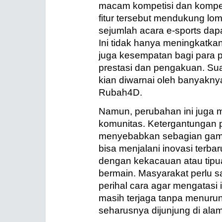
macam kompetisi dan kompeti
fitur tersebut mendukung lomb
sejumlah acara e-sports dap
Ini tidak hanya meningkatkan
juga kesempatan bagi para
prestasi dan pengakuan. Sua
kian diwarnai oleh banyakny
Rubah4D.
Namun, perubahan ini juga 
komunitas. Ketergantungan 
menyebabkan sebagian gamer 
bisa menjalani inovasi terbar
dengan kekacauan atau tipu
bermain. Masyarakat perlu s
perihal cara agar mengatasi i
masih terjaga tanpa menurunk
seharusnya dijunjung di ala