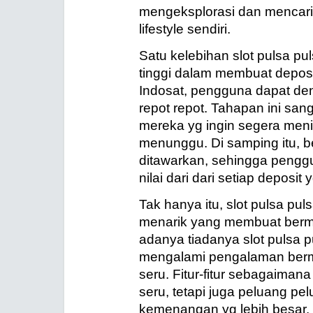
mengeksplorasi dan mencari 
lifestyle sendiri.
Satu kelebihan slot pulsa p
tinggi dalam membuat depos
Indosat, pengguna dapat d
repot repot. Tahapan ini sa
mereka yg ingin segera men
menunggu. Di samping itu, be
ditawarkan, sehingga pengg
nilai dari dari setiap deposit 
Tak hanya itu, slot pulsa pu
menarik yang membuat ber
adanya tiadanya slot pulsa 
mengalami pengalaman bermai
seru. Fitur-fitur sebagaiman
seru, tetapi juga peluang p
kemenangan yg lebih besar.