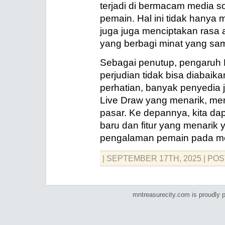
terjadi di bermacam media so
pemain. Hal ini tidak hany
juga juga menciptakan rasa 
yang berbagi minat yang sa
Sebagai penutup, pengaruh 
perjudian tidak bisa diabaik
perhatian, banyak penyedia j
Live Draw yang menarik, men
pasar. Ke depannya, kita da
baru dan fitur yang menari
pengalaman pemain pada men
| SEPTEMBER 17TH, 2025
| PO
mntreasurecity.com is proudly