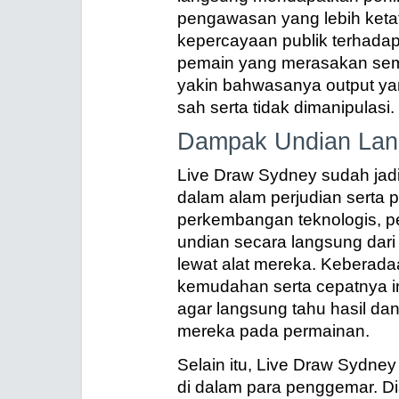
pengawasan yang lebih ketat
kepercayaan publik terhadap
pemain yang merasakan sem
yakin bahwasanya output ya
sah serta tidak dimanipulasi.
Dampak Undian Lang
Live Draw Sydney sudah jadi
dalam alam perjudian serta 
perkembangan teknologis, p
undian secara langsung dari
lewat alat mereka. Keberad
kemudahan serta cepatnya 
agar langsung tahu hasil d
mereka pada permainan.
Selain itu, Live Draw Sydne
di dalam para penggemar. Dis