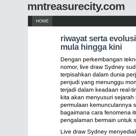
mntreasurecity.com
HOME
riwayat serta evolus
mula hingga kini
Dengan perkembangan teknol
nomor, live draw Sydney sud
terpisahkan dalam dunia perj
penjudi yang menunggu momen
terjadi dalam keadaan real-ti
kita akan menyusuri sejarah 
permulaan kemunculannya 
bagaimana cara fenomena it
pengalaman bermain untuk se
Live draw Sydney menyedia