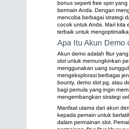
bonus seperti free spin ya
bermain Anda. Dengan meng
mencoba berbagai strategi 
cocok untuk Anda. Mari kita e
terbaik untuk mengoptimal
Apa Itu Akun Demo 
Akun demo adalah fitur yang
slot untuk memungkinkan p
menggunakan uang sungguh
mengeksplorasi berbagai jeni
bounty, demo slot pg, atau d
bagi pemula yang ingin mem
mengembangkan strategi seb
Manfaat utama dari akun d
kepada pemain untuk berla
dalam permainan slot. Pem