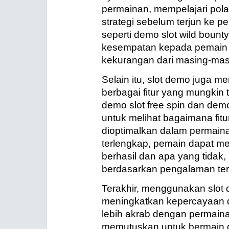
permainan, mempelajari pol
strategi sebelum terjun ke 
seperti demo slot wild bount
kesempatan kepada pemain 
kekurangan dari masing-masin
Selain itu, slot demo juga 
berbagai fitur yang mungkin 
demo slot free spin dan de
untuk melihat bagaimana fitu
dioptimalkan dalam permaina
terlengkap, pemain dapat m
berhasil dan apa yang tidak,
berdasarkan pengalaman ter
Terakhir, menggunakan slot
meningkatkan kepercayaan d
lebih akrab dengan permain
memutuskan untuk bermain