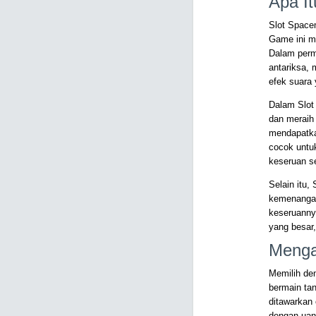
Apa I
Slot Space
Game ini m
Dalam perm
antariksa, 
efek suara
Dalam Slot
dan meraih
mendapatka
cocok untu
keseruan s
Selain itu,
kemenangan
keseruanny
yang besar,
Menga
Memilih de
bermain tan
ditawarkan
dengan uang