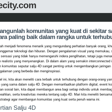
ecity.com
ngunlah komunitas yang kuat di sekitar sa
ara paling baik dalam rangka untuk terhub
elah menjadi fenomena menarik yang mengundang perhatian banyak orang, kh
enggemar teknologi dan hiburan. Dengan pengalaman visual yang memukau, 
 sensasi yang tidak hanya memengaruhi indera penglihatan, tetapi juga men
 realistis yang menyenangkan. Di dalam alam yang semakin interconnected i
komunitas seputar salju 4D sangat penting untuk mengembangkan jaringan s
ngalaman yang berbeda dan menginspirasi.
el ini, kita akan meneliti cara terbaik untuk terhubung dengan orang-orang ya
n yang sama dalam salju 4D. Dengan memanfaatkan platform digital, event k
n sosial lain, kita dapat membangun area bagi setiap individu untuk memba
keahlian, serta kreativitas mereka tentang salju 4D. Mari kita meneliti bersa
trategi agar membangun komunitas yang kuat serta penuh warna ini.
tian Salju 4D