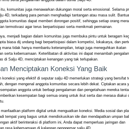
 itu, komunitas juga menawarkan dukungan moral serta emosional. Selama p
ju 4D, terkadang para pemain menghadapi tantangan atau masa sulit. Bantua
gota komunitas dapat memberi dorongan positif, sehingga setiap orang mera
an termotivasi agar terus berpartisipasi serta menikmati permainan.
nya, menjadi bagian dalam komunitas juga membuka pintu untuk beragam keg
ota biasa dij undang bagi berpartisipasi dalam kompetisi, lokakarya, dan pe
ng mana tidak hanya membantu keterampilan, tetapi juga meneguhkan ikatan
an serta kebersamaan. Keterlibatan di aktivitas ini dapat menambah pengala
as di Salju 4D, menciptakan kenangan yang tak terlupakan.
an Menciptakan Koneksi Yang Baik
oneksi yang efektif di seputar salju 4D memerlukan strategi yang bersifat 
lah, dengan mengenal anggota komunitas secara lebih dekat. Ciptakan acara 
sempatan anggota untuk berbagi pengalaman dan pengetahuan mereka tentan
emberikan kesempatan bagi semua orang untuk ikut serta dan merasa diakui 
tu.
 manfaatkan platform digital untuk menguatkan koneksi. Media sosial dan pla
adi tempat yang bagus untuk mendiskusikan ide dan mendapatkan umpan bali
ngan aktif berinteraksi di platform ini, Anda dapat memperluas jaringan dan
an rasa kebersamaan di kalangan penggemar salju 4D.