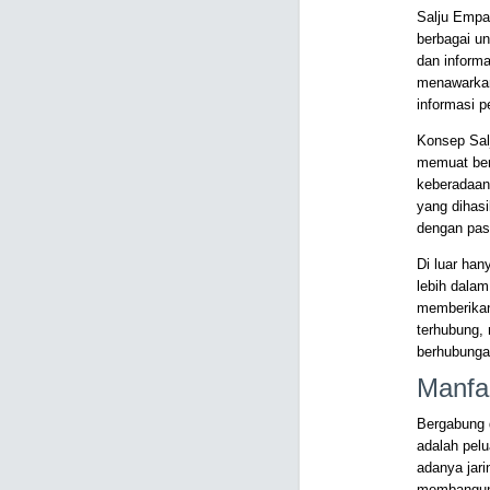
Salju Empa
berbagai un
dan informa
menawarkan 
informasi p
Konsep Sal
memuat berb
keberadaan
yang dihas
dengan pas
Di luar han
lebih dalam
memberikan
terhubung,
berhubunga
Manfa
Bergabung 
adalah pelu
adanya jarin
membangun 