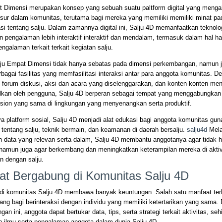
t Dimensi merupakan konsep yang sebuah suatu paltform digital yang menga
sur dalam komunitas, terutama bagi mereka yang memiliki memiliki minat pad
si tentang salju. Dalam zamannya digital ini, Salju 4D memanfaatkan teknolo
pengalaman lebih interaktif interaktif dan mendalam, termasuk dalam hal ha
engalaman terkait terkait kegiatan salju.
ju Empat Dimensi tidak hanya sebatas pada dimensi perkembangan, namun 
agai fasilitas yang memfasilitasi interaksi antar para anggota komunitas. D
 forum diskusi, aksi dan acara yang diselenggarakan, dan konten-konten me
ilkan oleh pengguna, Salju 4D berperan sebagai tempat yang menggabungkan 
sion yang sama di lingkungan yang menyenangkan serta produktif.
ya platform sosial, Salju 4D menjadi alat edukasi bagi anggota komunitas guna
 tentang salju, teknik bermain, dan keamanan di daerah bersalju.
salju4d
Mela
 data yang relevan serta dalam, Salju 4D membantu anggotanya agar tidak 
 namun juga agar berkembang dan meningkatkan keterampilan mereka di aktiv
n dengan salju.
at Bergabung di Komunitas Salju 4D
di komunitas Salju 4D membawa banyak keuntungan. Salah satu manfaat ter
ang bagi berinteraksi dengan individu yang memiliki ketertarikan yang sama.
gan ini, anggota dapat bertukar data, tips, serta strategi terkait aktivitas, se
ilmu serta pengalaman anggota dalam dunia Salju 4D.