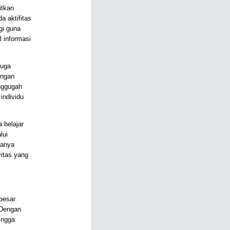
itkan
a aktifitas
gi guna
l informasi
juga
engan
nggugah
individu
 belajar
lui
hanya
itas yang
besar
 Dengan
hingga