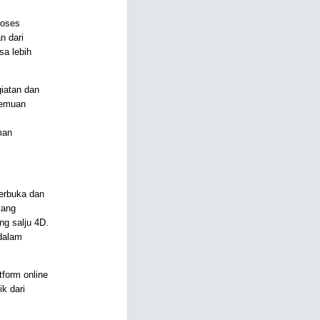
roses
n dari
sa lebih
iatan dan
rtemuan
man
terbuka dan
yang
g salju 4D.
dalam
tform online
k dari