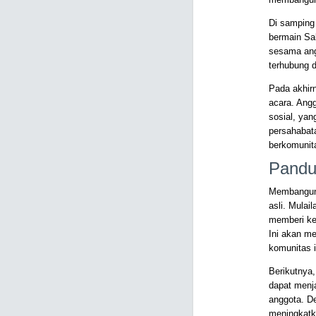
Di samping
bermain Sal
sesama ang
terhubung d
Pada akhir
acara. Angg
sosial, ya
persahabat
berkomunit
Pandu
Membangun k
asli. Mulai
memberi ke
Ini akan m
komunitas i
Berikutnya,
dapat menj
anggota. De
meningkatk