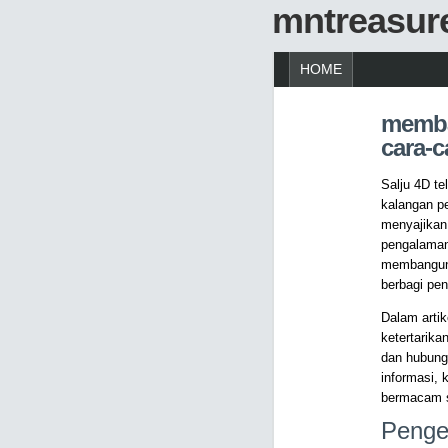
mntreasur
HOME
memba
cara-c
Salju 4D t
kalangan p
menyajikan
pengalaman
membangun 
berbagi pe
Dalam artik
ketertarika
dan hubunga
informasi, 
bermacam s
Penger