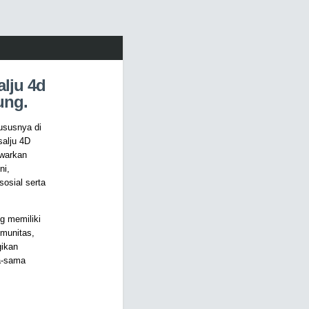
lju 4d
ung.
ususnya di
salju 4D
awarkan
ni,
osial serta
ng memiliki
omunitas,
gikan
ma-sama