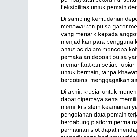
fleksibilitas untuk pemain d
Di samping kemudahan deposi
menawarkan pulsa gacor me
yang menarik kepada anggot
menjadikan para pengguna l
antusias dalam mencoba keb
pemakaian deposit pulsa ya
memanfaatkan setiap rupiah
untuk bermain, tanpa khawat
berpotensi menggagalkan sa
Di akhir, krusial untuk mene
dapat dipercaya serta memiliki
memiliki sistem keamanan y
pengolahan data pemain ter
bergabung platform permaina
permainan slot dapat menda