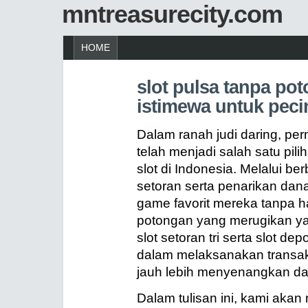
mntreasurecity.com
HOME
slot pulsa tanpa po
istimewa untuk pecin
Dalam ranah judi daring, per
telah menjadi salah satu pi
slot di Indonesia. Melalui 
setoran serta penarikan dan
game favorit mereka tanpa 
potongan yang merugikan y
slot setoran tri serta slot d
dalam melaksanakan transak
jauh lebih menyenangkan d
Dalam tulisan ini, kami aka