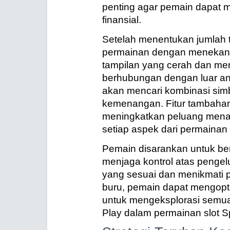
penting agar pemain dapat 
finansial.
Setelah menentukan jumlah 
permainan dengan menekan t
tampilan yang cerah dan men
berhubungan dengan luar a
akan mencari kombinasi sim
kemenangan. Fitur tambahan
meningkatkan peluang menan
setiap aspek dari permainan i
Pemain disarankan untuk be
menjaga kontrol atas pengel
yang sesuai dan menikmati 
buru, pemain dapat mengopt
untuk mengeksplorasi semua 
Play dalam permainan slot S