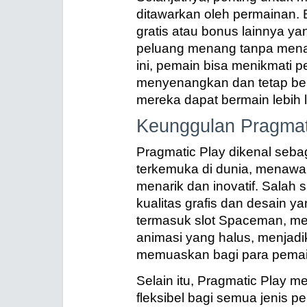
ditawarkan oleh permainan. 
gratis atau bonus lainnya 
peluang menang tanpa menam
ini, pemain bisa menikmati
menyenangkan dan tetap ber
mereka dapat bermain lebih 
Keunggulan Pragmat
Pragmatic Play dikenal seba
terkemuka di dunia, menawa
menarik dan inovatif. Salah
kualitas grafis dan desain y
termasuk slot Spaceman, me
animasi yang halus, menjad
memuaskan bagi para pemai
Selain itu, Pragmatic Play 
fleksibel bagi semua jenis pe