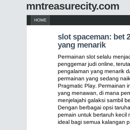
mntreasurecity.com
HOME
slot spaceman: bet
yang menarik
Permainan slot selalu menjadi
penggemar judi online, teru
pengalaman yang menarik d
permainan yang sedang naik
Pragmatic Play. Permainan 
yang menawan, di mana pem
menjelajahi galaksi sambil 
Dengan berbagai opsi taru
pemain untuk bertaruh kecil
ideal bagi semua kalangan 