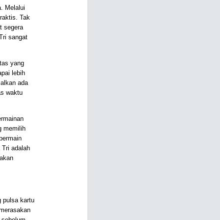
. Melalui
raktis. Tak
at segera
ri sangat
tas yang
pai lebih
salkan ada
as waktu
ermainan
g memilih
 bermain
 Tri adalah
 akan
 pulsa kartu
g merasakan
a sebelum