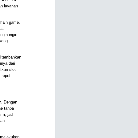
an layanan
rmain game.
at.
ngin ingin
 yang
ditambahkan
unya dari
tkan slot
 repot.
n. Dengan
ne tanpa
rm, jadi
kan
k melakukan