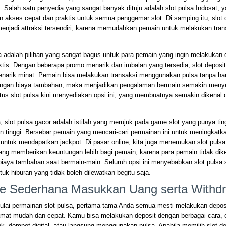
Salah satu penyedia yang sangat banyak dituju adalah slot pulsa Indosat, 
akses cepat dan praktis untuk semua penggemar slot. Di samping itu, slot 
menjadi attraksi tersendiri, karena memudahkan pemain untuk melakukan tran
ga adalah pilihan yang sangat bagus untuk para pemain yang ingin melakukan 
tis. Dengan beberapa promo menarik dan imbalan yang tersedia, slot deposit
narik minat. Pemain bisa melakukan transaksi menggunakan pulsa tanpa har
engan biaya tambahan, maka menjadikan pengalaman bermain semakin meny
tus slot pulsa kini menyediakan opsi ini, yang membuatnya semakin dikenal 
, slot pulsa gacor adalah istilah yang merujuk pada game slot yang punya tin
 tinggi. Bersebar pemain yang mencari-cari permainan ini untuk meningkatk
 untuk mendapatkan jackpot. Di pasar online, kita juga menemukan slot pulsa
ang memberikan keuntungan lebih bagi pemain, karena para pemain tidak di
biaya tambahan saat bermain-main. Seluruh opsi ini menyebabkan slot pulsa 
uk hiburan yang tidak boleh dilewatkan begitu saja.
e Sederhana Masukkan Uang serta Withd
lai permainan slot pulsa, pertama-tama Anda semua mesti melakukan depos
mat mudah dan cepat. Kamu bisa melakukan deposit dengan berbagai cara, 
nk, dompet digital, atau langsung menggunakan pulsa. Apabila memilih slot de