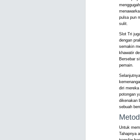
menggugah. 
menawarkan 
pulsa pun 
sulit.
Slot Tri ju
dengan prak
semakin me
khawatir d
Bersebar si
pemain.
Selanjutnya
kemenangan
diri mereka
potongan y
dikenakan 
sebuah bent
Metod
Untuk memu
Tahapnya a
transfer ba