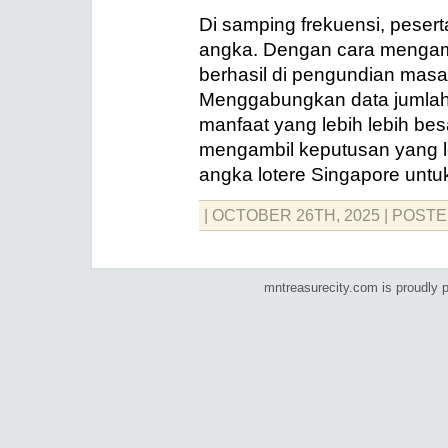
Di samping frekuensi, peser
angka. Dengan cara mengama
berhasil di pengundian masa l
Menggabungkan data jumlah
manfaat yang lebih lebih b
mengambil keputusan yang le
angka lotere Singapore untu
| OCTOBER 26TH, 2025
| POSTE
mntreasurecity.com is proudly