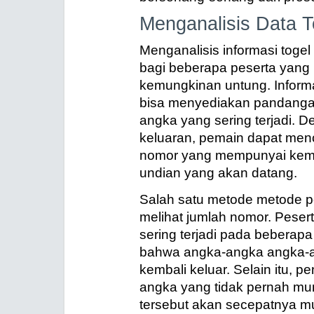
Menganalisis Data T
Menganalisis informasi togel
bagi beberapa peserta yang
kemungkinan untung. Informas
bisa menyediakan pandangan
angka yang sering terjadi.
keluaran, pemain dapat menc
nomor yang mempunyai kemun
undian yang akan datang.
Salah satu metode metode p
melihat jumlah nomor. Peser
sering terjadi pada beberapa
bahwa angka-angka angka-a
kembali keluar. Selain itu, 
angka yang tidak pernah mun
tersebut akan secepatnya mu