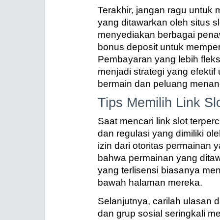
Terakhir, jangan ragu untu
yang ditawarkan oleh situs s
menyediakan berbagai penawa
bonus deposit untuk mempe
Pembayaran yang lebih fleksib
menjadi strategi yang efekt
bermain dan peluang menang 
Tips Memilih Link Sl
Saat mencari link slot terper
dan regulasi yang dimiliki ole
izin dari otoritas permainan
bahwa permainan yang ditaw
yang terlisensi biasanya men
bawah halaman mereka.
Selanjutnya, carilah ulasan d
dan grup sosial seringkali m