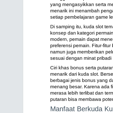
yang mengasyikkan serta me
menarik ini menambah peng
setiap pembelajaran game le
Di samping itu, kuda slot 
konsep dan kategori permain
modern, pemain dapat mene
preferensi pemain. Fitur-fit
namun juga memberikan pel
sesuai dengan minat pribadi 
Ciri khas bonus serta putaran
menarik dari kuda slot. Ber
berbagai jenis bonus yang 
menang besar. Karena ada fi
merasa lebih terlibat dan ter
putaran bisa membawa pote
Manfaat Berkuda Ku