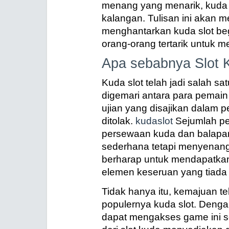
menang yang menarik, kuda
kalangan. Tulisan ini akan 
menghantarkan kuda slot be
orang-orang tertarik untuk 
Apa sebabnya Slot 
Kuda slot telah jadi salah s
digemari antara para pemain
ujian yang disajikan dalam p
ditolak.
kudaslot
Sejumlah pe
persewaan kuda dan balapa
sederhana tetapi menyenangk
berharap untuk mendapatka
elemen keseruan yang tiada
Tidak hanya itu, kemajuan te
populernya kuda slot. Dengan
dapat mengakses game ini set