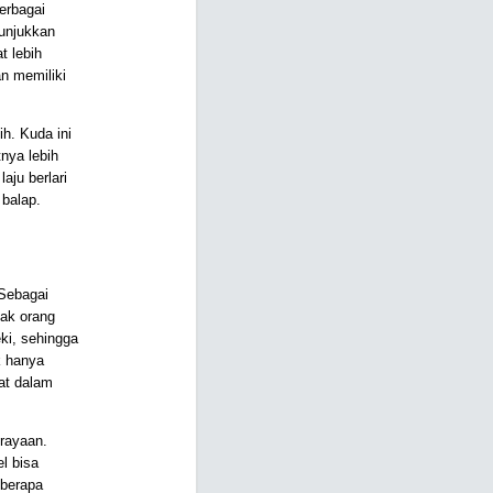
berbagai
nunjukkan
t lebih
n memiliki
ih. Kuda ini
nya lebih
aju berlari
 balap.
 Sebagai
yak orang
ki, sehingga
k hanya
kat dalam
erayaan.
l bisa
eberapa