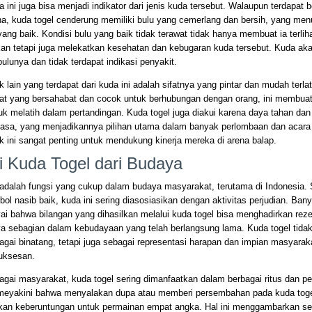
 ini juga bisa menjadi indikator dari jenis kuda tersebut. Walaupun terdapat 
na, kuda togel cenderung memiliki bulu yang cemerlang dan bersih, yang me
ang baik. Kondisi bulu yang baik tidak terawat tidak hanya membuat ia terliha
kan tetapi juga melekatkan kesehatan dan kebugaran kuda tersebut. Kuda aka
bulunya dan tidak terdapat indikasi penyakit.
ik lain yang terdapat dari kuda ini adalah sifatnya yang pintar dan mudah terlat
ifat yang bersahabat dan cocok untuk berhubungan dengan orang, ini membuat
k melatih dalam pertandingan. Kuda togel juga diakui karena daya tahan dan l
biasa, yang menjadikannya pilihan utama dalam banyak perlombaan dan acara
ik ini sangat penting untuk mendukung kinerja mereka di arena balap.
i Kuda Togel dari Budaya
 adalah fungsi yang cukup dalam budaya masyarakat, terutama di Indonesia.
ol nasib baik, kuda ini sering diasosiasikan dengan aktivitas perjudian. Ban
i bahwa bilangan yang dihasilkan melalui kuda togel bisa menghadirkan reze
 sebagian dalam kebudayaan yang telah berlangsung lama. Kuda togel tida
agai binatang, tetapi juga sebagai representasi harapan dan impian masyara
uksesan.
gai masyarakat, kuda togel sering dimanfaatkan dalam berbagai ritus dan p
eyakini bahwa menyalakan dupa atau memberi persembahan pada kuda toge
an keberuntungan untuk permainan empat angka. Hal ini menggambarkan s