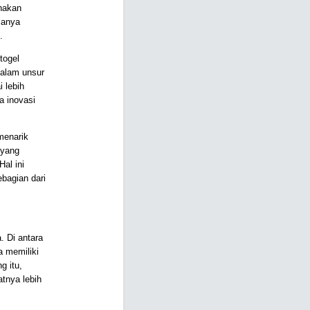
unakan
sanya
.
togel
dalam unsur
 lebih
a inovasi
menarik
 yang
al ini
bagian dari
. Di antara
a memiliki
g itu,
tnya lebih