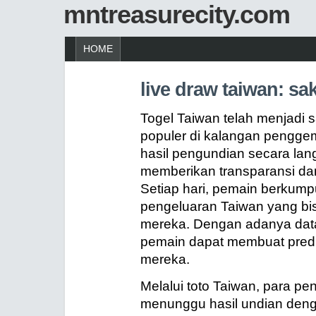
mntreasurecity.com
HOME
live draw taiwan: sa
Togel Taiwan telah menjadi 
populer di kalangan pengge
hasil pengundian secara lan
memberikan transparansi da
Setiap hari, pemain berkump
pengeluaran Taiwan yang b
mereka. Dengan adanya data 
pemain dapat membuat predik
mereka.
Melalui toto Taiwan, para pe
menunggu hasil undian denga