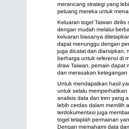
merancang strategi yang leb
peluang mereka untuk mena
Keluaran togel Taiwan dirili
dengan mudah melalui berb
keluaran biasanya ditetapka
dapat menunggu dengan penu
juga dicatat dan diarsipkan
berharga untuk referensi di
draw Taiwan, pemain dapat m
dan merasakan ketegangan s
Untuk mendapatkan hasil yan
untuk selalu memperhatikan 
analisis data dan tren yang
lebih cerdas dalam memilih
terdokumentasi juga memba
togel tetaplah permainan y
Dengan memahami data dan 