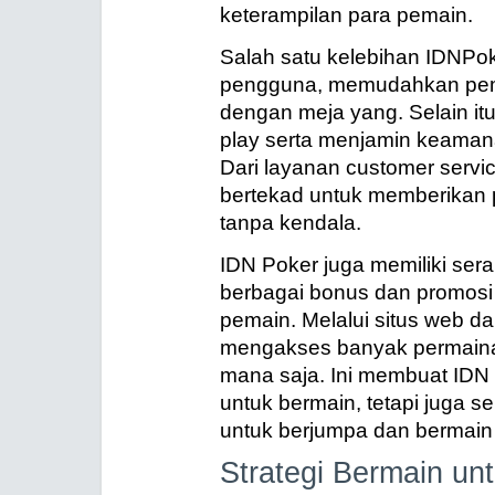
keterampilan para pemain.
Salah satu kelebihan IDNPo
pengguna, memudahkan pema
dengan meja yang. Selain itu
play serta menjamin keaman
Dari layanan customer servi
bertekad untuk memberikan 
tanpa kendala.
IDN Poker juga memiliki sera
berbagai bonus dan promosi
pemain. Melalui situs web da
mengakses banyak permaina
mana saja. Ini membuat IDN 
untuk bermain, tetapi juga s
untuk berjumpa dan bermain
Strategi Bermain un