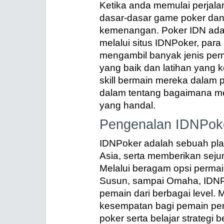
Ketika anda memulai perjalan
dasar-dasar game poker dan 
kemenangan. Poker IDN adala
melalui situs IDNPoker, par
mengambil banyak jenis pe
yang baik dan latihan yang 
skill bermain mereka dalam pok
dalam tentang bagaimana me
yang handal.
Pengenalan IDNPok
IDNPoker adalah sebuah pla
Asia, serta memberikan sej
Melalui beragam opsi perma
Susun, sampai Omaha, IDNPo
pemain dari berbagai level.
kesempatan bagi pemain pem
poker serta belajar strategi