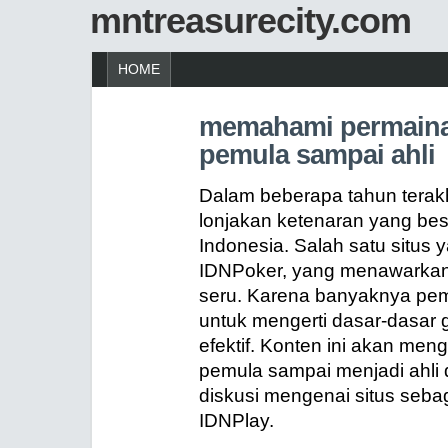
mntreasurecity.com
HOME
memahami permainan
pemula sampai ahli
Dalam beberapa tahun terak
lonjakan ketenaran yang bes
Indonesia. Salah satu situs 
IDNPoker, yang menawarkan
seru. Karena banyaknya pema
untuk mengerti dasar-dasar 
efektif. Konten ini akan me
pemula sampai menjadi ahli
diskusi mengenai situs seba
IDNPlay.