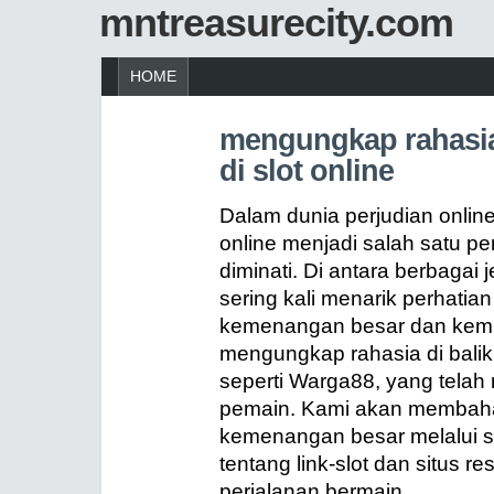
mntreasurecity.com
HOME
mengungkap rahasia 
di slot online
Dalam dunia perjudian onlin
online menjadi salah satu p
diminati. Di antara berbagai 
sering kali menarik perhatian
kemenangan besar dan kemud
mengungkap rahasia di balik 
seperti Warga88, yang telah 
pemain. Kami akan membaha
kemenangan besar melalui sl
tentang link-slot dan situs
perjalanan bermain.