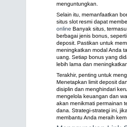
menguntungkan.
Selain itu, memanfaatkan bo
situs slot resmi dapat mem
online
Banyak situs, termas
berbagai jenis bonus, seper
deposit. Pastikan untuk mem
meningkatkan modal Anda ta
uang. Setiap bonus yang di
lebih lama dan meningkatka
Terakhir, penting untuk meng
Menetapkan limit deposit d
disiplin dan menghindari ker
mengelola keuangan dan wak
akan menikmati permainan te
dana. Strategi-strategi ini, 
membantu Anda meraih kemen