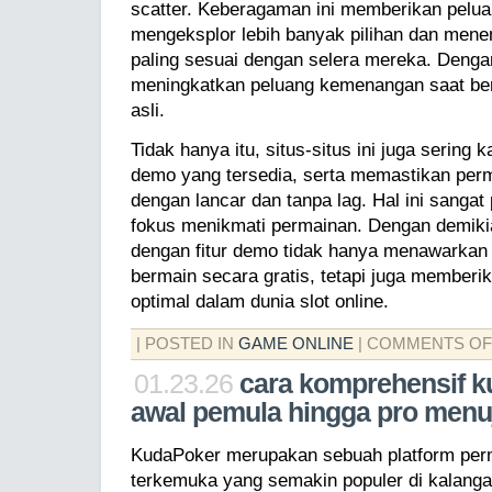
scatter. Keberagaman ini memberikan pelu
mengeksplor lebih banyak pilihan dan men
paling sesuai dengan selera mereka. Dengan
meningkatkan peluang kemenangan saat ber
asli.
Tidak hanya itu, situs-situs ini juga sering 
demo yang tersedia, serta memastikan perm
dengan lancar dan tanpa lag. Hal ini sangat
fokus menikmati permainan. Dengan demikian
dengan fitur demo tidak hanya menawarkan
bermain secara gratis, tetapi juga member
optimal dalam dunia slot online.
| POSTED IN
GAME ONLINE
|
COMMENTS OF
01.23.26
cara komprehensif ku
awal pemula hingga pro menuj
KudaPoker merupakan sebuah platform perma
terkemuka yang semakin populer di kalangan