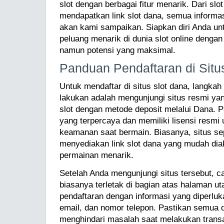
slot dengan berbagai fitur menarik. Dari slo
mendapatkan link slot dana, semua informa
akan kami sampaikan. Siapkan diri Anda u
peluang menarik di dunia slot online denga
namun potensi yang maksimal.
Panduan Pendaftaran di Situ
Untuk mendaftar di situs slot dana, langka
lakukan adalah mengunjungi situs resmi y
slot dengan metode deposit melalui Dana. P
yang terpercaya dan memiliki lisensi resmi
keamanan saat bermain. Biasanya, situs se
menyediakan link slot dana yang mudah dia
permainan menarik.
Setelah Anda mengunjungi situs tersebut, ca
biasanya terletak di bagian atas halaman uta
pendaftaran dengan informasi yang diperluk
email, dan nomor telepon. Pastikan semua d
menghindari masalah saat melakukan transa