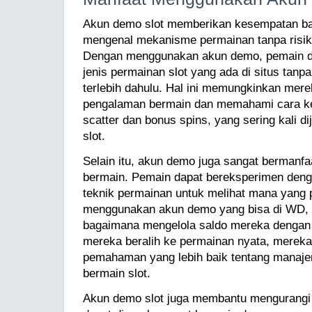
Akun demo slot memberikan kesempatan ba
mengenal mekanisme permainan tanpa risik
Dengan menggunakan akun demo, pemain d
jenis permainan slot yang ada di situs tanp
terlebih dahulu. Hal ini memungkinkan mer
pengalaman bermain dan memahami cara kerja
scatter dan bonus spins, yang sering kali 
slot.
Selain itu, akun demo juga sangat bermanfaa
bermain. Pemain dapat bereksperimen deng
teknik permainan untuk melihat mana yang p
menggunakan akun demo yang bisa di WD, p
bagaimana mengelola saldo mereka dengan l
mereka beralih ke permainan nyata, mereka
pemahaman yang lebih baik tentang manaj
bermain slot.
Akun demo slot juga membantu mengurangi 