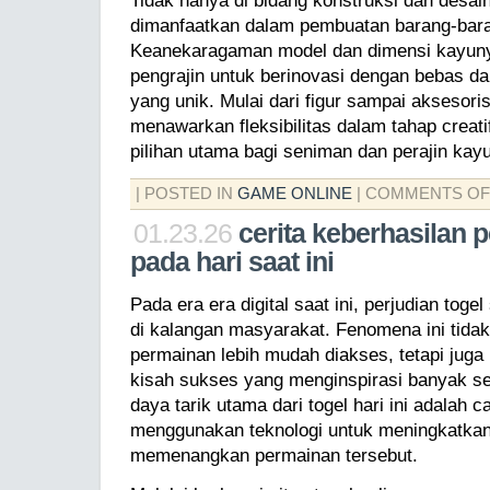
Tidak hanya di bidang konstruksi dan desain
dimanfaatkan dalam pembuatan barang-baran
Keanekaragaman model dan dimensi kayun
pengrajin untuk berinovasi dengan bebas d
yang unik. Mulai dari figur sampai aksesori
menawarkan fleksibilitas dalam tahap creati
pilihan utama bagi seniman dan perajin kayu
| POSTED IN
GAME ONLINE
|
COMMENTS OF
01.23.26
cerita keberhasilan p
pada hari saat ini
Pada era era digital saat ini, perjudian toge
di kalangan masyarakat. Fenomena ini tid
permainan lebih mudah diakses, tetapi jug
kisah sukses yang menginspirasi banyak sek
daya tarik utama dari togel hari ini adalah 
menggunakan teknologi untuk meningkatkan
memenangkan permainan tersebut.