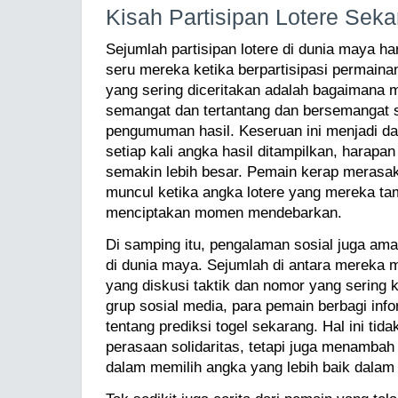
Kisah Partisipan Lotere Sek
Sejumlah partisipan lotere di dunia maya ha
seru mereka ketika berpartisipasi permaina
yang sering diceritakan adalah bagaimana
semangat dan tertantang dan bersemangat
pengumuman hasil. Keseruan ini menjadi day
setiap kali angka hasil ditampilkan, harapa
semakin lebih besar. Pemain kerap merasa
muncul ketika angka lotere yang mereka tam
menciptakan momen mendebarkan.
Di samping itu, pengalaman sosial juga ama
di dunia maya. Sejumlah di antara mereka
yang diskusi taktik dan nomor yang sering 
grup sosial media, para pemain berbagi info
tentang prediksi togel sekarang. Hal ini t
perasaan solidaritas, tetapi juga menamba
dalam memilih angka yang lebih baik dalam