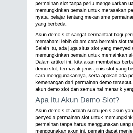
permainan slot tanpa perlu mengeluarkan ua
memungkinkan pemain untuk merasakan pe
nyata, belajar tentang mekanisme permainan
yang berbeda.
Akun demo slot sangat bermanfaat bagi pem
memahami lebih dalam cara bermain slot tan
Selain itu, ada juga situs slot yang menyed
memungkinkan pemain untuk memainkan slot
Dalam artikel ini, kita akan membahas berb
demo slot, termasuk jenis-jenis slot yang 
cara menggunakannya, serta apakah ada pe
kemenangan dari permainan demo tersebut. 
akun demo slot dan semua hal menarik yan
Apa Itu Akun Demo Slot?
Akun demo slot adalah suatu jenis akun yan
penyedia permainan slot untuk memungkin
permainan tanpa harus menggunakan uang 
menggunakan akun ini, pemain dapat menjel