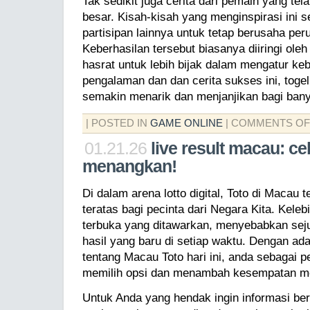
Tak sedikit juga cerita dari pemain yang tel
besar. Kisah-kisah yang menginspirasi ini s
partisipan lainnya untuk tetap berusaha per
Keberhasilan tersebut biasanya diiringi ole
hasrat untuk lebih bijak dalam mengatur ke
pengalaman dan dan cerita sukses ini, togel 
semakin menarik dan menjanjikan bagi bany
| POSTED IN
GAME ONLINE
|
COMMENTS OF
01.21.26
live result macau: cek
menangkan!
Di dalam arena lotto digital, Toto di Macau t
teratas bagi pecinta dari Negara Kita. Kele
terbuka yang ditawarkan, menyebabkan sej
hasil yang baru di setiap waktu. Dengan ada
tentang Macau Toto hari ini, anda sebagai p
memilih opsi dan menambah kesempatan m
Untuk Anda yang hendak ingin informasi beri