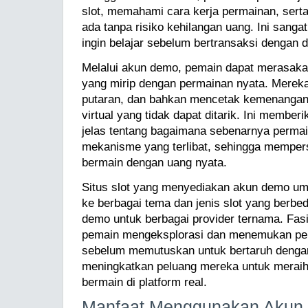
slot, memahami cara kerja permainan, serta 
ada tanpa risiko kehilangan uang. Ini sang
ingin belajar sebelum bertransaksi dengan d
Melalui akun demo, pemain dapat merasak
yang mirip dengan permainan nyata. Mereka
putaran, dan bahkan mencetak kemenangan
virtual yang tidak dapat ditarik. Ini membe
jelas tentang bagaimana sebenarnya perma
mekanisme yang terlibat, sehingga memper
bermain dengan uang nyata.
Situs slot yang menyediakan akun demo 
ke berbagai tema dan jenis slot yang berbe
demo untuk berbagai provider ternama. Fasi
pemain mengeksplorasi dan menemukan per
sebelum memutuskan untuk bertaruh dengan
meningkatkan peluang mereka untuk merai
bermain di platform real.
Manfaat Menggunakan Akun 