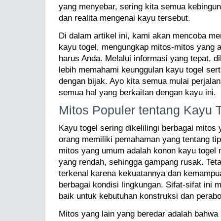
yang menyebar, sering kita semua kebingung
dan realita mengenai kayu tersebut.
Di dalam artikel ini, kami akan mencoba men
kayu togel, mengungkap mitos-mitos yang a
harus Anda. Melalui informasi yang tepat, 
lebih memahami keunggulan kayu togel ser
dengan bijak. Ayo kita semua mulai perjala
semua hal yang berkaitan dengan kayu ini.
Mitos Populer tentang Kayu 
Kayu togel sering dikelilingi berbagai mit
orang memiliki pemahaman yang tentang tipe
mitos yang umum adalah konon kayu togel
yang rendah, sehingga gampang rusak. Tetap
terkenal karena kekuatannya dan kemampu
berbagai kondisi lingkungan. Sifat-sifat ini
baik untuk kebutuhan konstruksi dan perabo
Mitos yang lain yang beredar adalah bahwa 