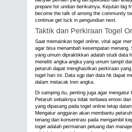
prepare for undian berikutnya. Kejutan big f
become the talk of among the community to
continue get luck in pengundian next.
Taktik dan Perkiraan Togel O
Saat memainkan togel online, vital agar m
agar bisa menambah kesempatan menang. S
yang umum dipraktikkan adalah studi data h
meneliti angka-angka yang umum tampil dan 
petaruh dapat menghasilkan perkiraan yang 
togel hari ini. Data sgp dan data hk dapat m
dalam melacak tren angka.
Di samping itu, penting juga agar mengatur
Petaruh sebaiknya tidak terbawa emosi dan
yang dipasang pada togel online tetap dala
Mengatur anggaran akan membantu petaruh
tenang dan konsentrasi pada mengambil kep
togel adalah permainan peluang dan manaje