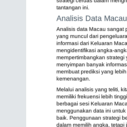
strategi cerdas dalam meng
tantangan ini.
Analisis Data Macau
Analisis data Macau sangat 
yang muncul dari pengelua
informasi dari Keluaran Ma
mengidentifikasi angka-angk
mempertimbangkan strategi 
menyimpan banyak informasi
membuat prediksi yang lebi
kemenangan.
Melalui analisis yang teliti,
memiliki frekuensi lebih ting
berbagai sesi Keluaran Macau
menggunakan data ini untuk 
baik. Penggunaan strategi b
dalam memilih angka, tetap