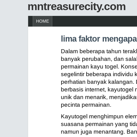
mntreasurecity.com
HOME
lima faktor mengapa 
Dalam beberapa tahun terakh
banyak perubahan, dan salah
permainan kayu togel. Konse
segelintir beberapa individu
perhatian banyak kalangan. 
berbasis internet, kayutoge
unik dan menarik, menjadika
pecinta permainan.
Kayutogel menghimpun eleme
suasana permainan yang ti
namun juga menantang. Bany