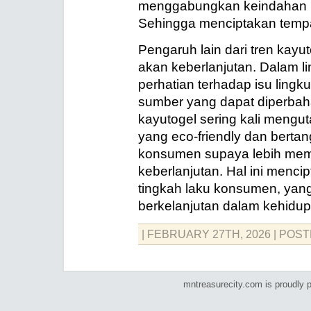
menggabungkan keindahan n
Sehingga menciptakan temp
Pengaruh lain dari tren kayu
akan keberlanjutan. Dalam l
perhatian terhadap isu ling
sumber yang dapat diperbaha
kayutogel sering kali mengu
yang eco-friendly dan berta
konsumen supaya lebih memi
keberlanjutan. Hal ini menci
tingkah laku konsumen, yang
berkelanjutan dalam kehidupa
| FEBRUARY 27TH, 2026
| POST
mntreasurecity.com is proudly