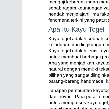
menguji keberuntungan merek
sebab ragam keuntungan yang 
hendak menjelajahi lima fak
fenomena terkini yang patut 
Apa Itu Kayu Togel
Kayu togel adalah sebuah 
keindahan dan lingkungan mel
Kayu togel adalah jenis ka
untuk membuat berbagai prod
Apa yang menjadikan kayuto
natural dengan memiliki tek
pilihan yang sangat diinginka
barang-barang handmade.
k
Tahapan pembuatan kayutoge
dan inovasi. Para perajin m
untuk memproses kayutogel, 
sambil mengubahnya menjadi 