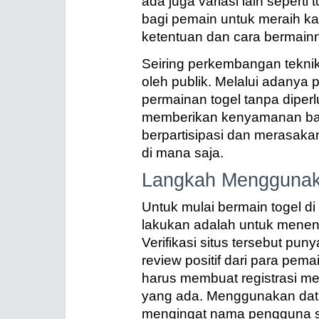
ada juga variasi lain seperti
bagi pemain untuk meraih kau
ketentuan dan cara bermainny
Seiring perkembangan teknik,
oleh publik. Melalui adanya 
permainan togel tanpa diperlu
memberikan kenyamanan bagi
berpartisipasi dan merasak
di mana saja.
Langkah Menggunaka
Untuk mulai bermain togel di
lakukan adalah untuk menent
Verifikasi situs tersebut pun
review positif dari para pem
harus membuat registrasi mel
yang ada. Menggunakan data
mengingat nama pengguna s