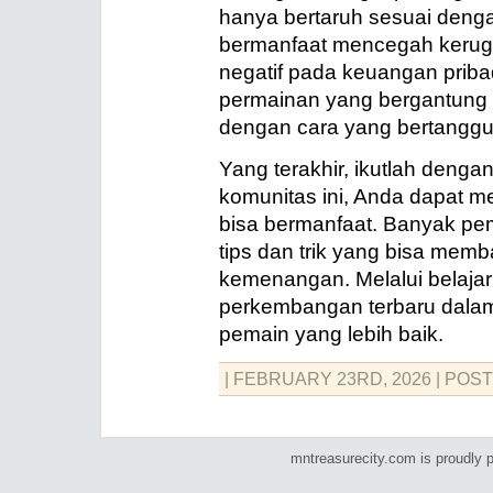
hanya bertaruh sesuai dengan
bermanfaat mencegah kerug
negatif pada keuangan pribad
permainan yang bergantung 
dengan cara yang bertanggu
Yang terakhir, ikutlah denga
komunitas ini, Anda dapat m
bisa bermanfaat. Banyak pe
tips dan trik yang bisa me
kemenangan. Melalui belajar 
perkembangan terbaru dalam 
pemain yang lebih baik.
| FEBRUARY 23RD, 2026
| POS
mntreasurecity.com is proudly