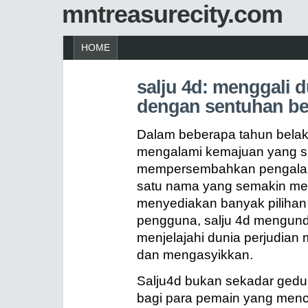
mntreasurecity.com
HOME
salju 4d: menggali 
dengan sentuhan b
Dalam beberapa tahun belakan
mengalami kemajuan yang si
mempersembahkan pengalaman
satu nama yang semakin menc
menyediakan banyak piliha
pengguna, salju 4d mengun
menjelajahi dunia perjudian
dan mengasyikkan.
Salju4d bukan sekadar gedun
bagi para pemain yang menc