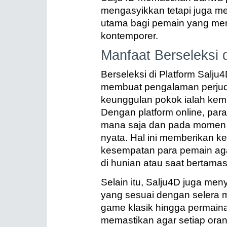
mengasyikkan tetapi juga m
utama bagi pemain yang men
kontemporer.
Manfaat Berseleksi 
Berseleksi di Platform Salj
membuat pengalaman perjudia
keunggulan pokok ialah kem
Dengan platform online, par
mana saja dan pada momen y
nyata. Hal ini memberikan k
kesempatan para pemain aga
di hunian atau saat bertama
Selain itu, Salju4D juga me
yang sesuai dengan selera m
game klasik hingga permaina
memastikan agar setiap ora