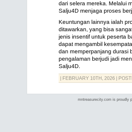
dari selera mereka. Melalui
Salju4D menjaga proses ber
Keuntungan lainnya ialah p
ditawarkan, yang bisa sanga
jenis insentif untuk peserta
dapat mengambil kesempatan
dan memperpanjang durasi be
pengalaman berjudi jadi me
Salju4D.
| FEBRUARY 10TH, 2026
| POST
mntreasurecity.com is proudly