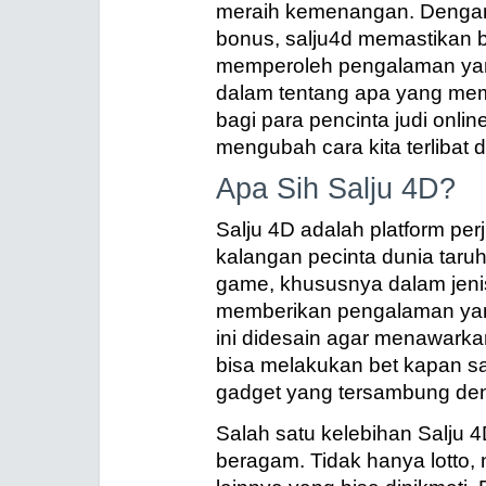
meraih kemenangan. Dengan
bonus, salju4d memastikan 
memperoleh pengalaman yang
dalam tentang apa yang memb
bagi para pencinta judi onli
mengubah cara kita terlibat 
Apa Sih Salju 4D?
Salju 4D adalah platform per
kalangan pecinta dunia tar
game, khususnya dalam jenis 
memberikan pengalaman yan
ini didesain agar menawark
bisa melakukan bet kapan sa
gadget yang tersambung den
Salah satu kelebihan Salju
beragam. Tidak hanya lotto,