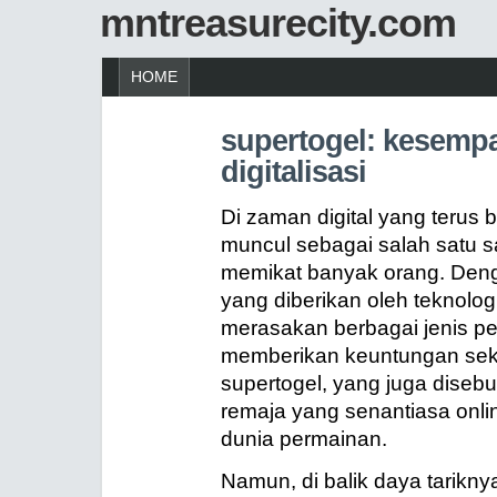
mntreasurecity.com
HOME
supertogel: kesempa
digitalisasi
Di zaman digital yang terus
muncul sebagai salah satu s
memikat banyak orang. De
yang diberikan oleh teknolog
merasakan berbagai jenis p
memberikan keuntungan seka
supertogel, yang juga diseb
remaja yang senantiasa onlin
dunia permainan.
Namun, di balik daya tarikn