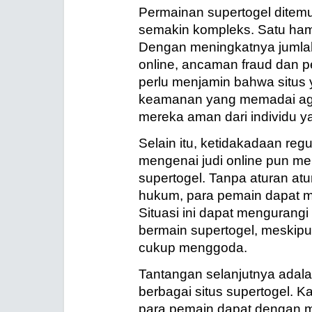
Permainan supertogel ditemui
semakin kompleks. Satu ham
Dengan meningkatnya jumlah
online, ancaman fraud dan p
perlu menjamin bahwa situs 
keamanan yang memadai agar
mereka aman dari individu y
Selain itu, ketidakadaan reg
mengenai judi online pun me
supertogel. Tanpa aturan at
hukum, para pemain dapat me
Situasi ini dapat mengurangi
bermain supertogel, meskipu
cukup menggoda.
Tantangan selanjutnya adala
berbagai situs supertogel. K
para pemain dapat dengan mu