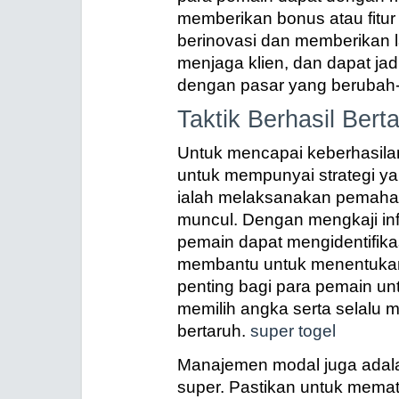
memberikan bonus atau fitur 
berinovasi dan memberikan 
menjaga klien, dan dapat ja
dengan pasar yang berubah-
Taktik Berhasil Bert
Untuk mencapai keberhasilan 
untuk mempunyai strategi y
ialah melaksanakan pemaha
muncul. Dengan mengkaji inf
pemain dapat mengidentifika
membantu untuk menentukan 
penting bagi para pemain unt
memilih angka serta selalu
bertaruh.
super togel
Manajemen modal juga adala
super. Pastikan untuk mema