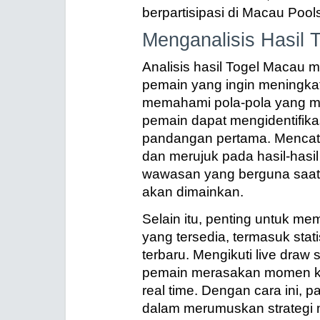
berpartisipasi di Macau Pool
Menganalisis Hasil 
Analisis hasil Togel Macau 
pemain yang ingin meningk
memahami pola-pola yang mu
pemain dapat mengidentifikas
pandangan pertama. Mencat
dan merujuk pada hasil-has
wawasan yang berguna saat
akan dimainkan.
Selain itu, penting untuk m
yang tersedia, termasuk stati
terbaru. Mengikuti live dra
pemain merasakan momen ke
real time. Dengan cara ini, 
dalam merumuskan strategi m