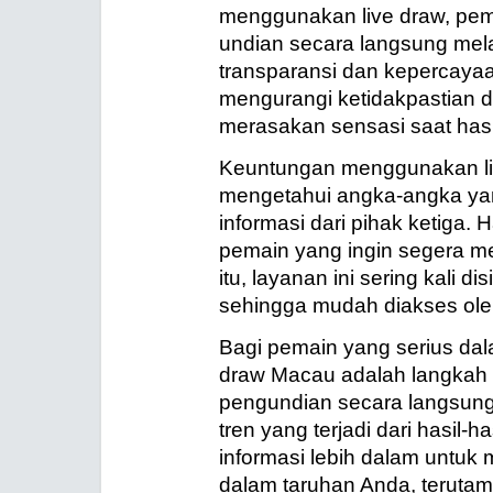
menggunakan live draw, pem
undian secara langsung mel
transparansi dan kepercayaa
mengurangi ketidakpastian
merasakan sensasi saat has
Keuntungan menggunakan liv
mengetahui angka-angka ya
informasi dari pihak ketiga.
pemain yang ingin segera me
itu, layanan ini sering kali di
sehingga mudah diakses oleh
Bagi pemain yang serius dal
draw Macau adalah langkah 
pengundian secara langsung
tren yang terjadi dari hasil
informasi lebih dalam untuk
dalam taruhan Anda, terutam