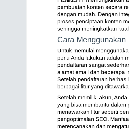
pembuatan konten secara rea
dengan mudah. Dengan integr
proses penciptaan konten menj
sehingga meningkatkan kualit
Cara Menggunakan
Untuk memulai menggunakan
perlu Anda lakukan adalah me
pendaftaran sangat sederha
alamat email dan beberapa 
Setelah pendaftaran berhas
berbagai fitur yang ditawark
Setelah memiliki akun, Anda 
yang bisa membantu dalam 
menawarkan fitur seperti pen
pengoptimalan SEO. Manfaat
merencanakan dan mengatur 