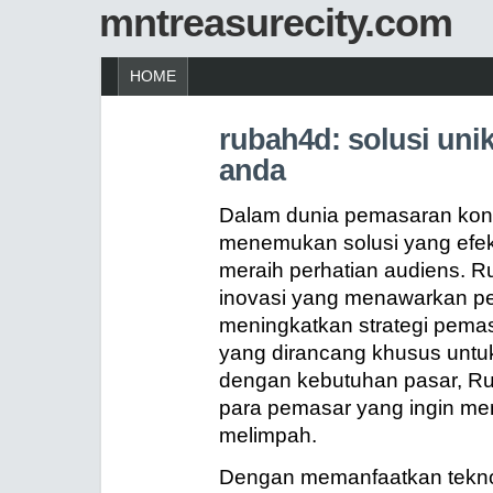
mntreasurecity.com
HOME
rubah4d: solusi uni
anda
Dalam dunia pemasaran kont
menemukan solusi yang efekt
meraih perhatian audiens. R
inovasi yang menawarkan p
meningkatkan strategi pemas
yang dirancang khusus unt
dengan kebutuhan pasar, Ru
para pemasar yang ingin men
melimpah.
Dengan memanfaatkan teknol