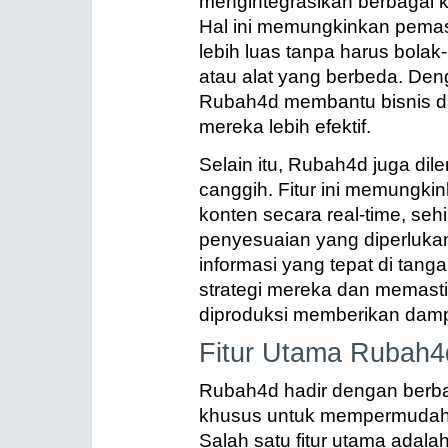
mengintegrasikan berbagai k
Hal ini memungkinkan pema
lebih luas tanpa harus bola
atau alat yang berbeda. Deng
Rubah4d membantu bisnis d
mereka lebih efektif.
Selain itu, Rubah4d juga dil
canggih. Fitur ini memungki
konten secara real-time, s
penyesuaian yang diperluka
informasi yang tepat di tan
strategi mereka dan memast
diproduksi memberikan dam
Fitur Utama Rubah4
Rubah4d hadir dengan berbag
khusus untuk mempermudah
Salah satu fitur utama adala