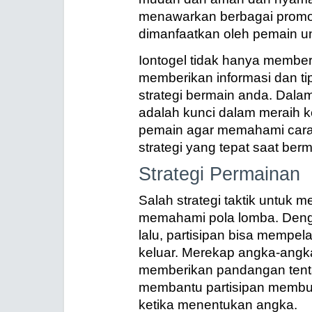
menawarkan berbagai promo
dimanfaatkan oleh pemain u
Iontogel tidak hanya member
memberikan informasi dan t
strategi bermain anda. Dalam
adalah kunci dalam meraih k
pemain agar memahami cara
strategi yang tepat saat berma
Strategi Permainan
Salah strategi taktik untuk 
memahami pola lomba. Denga
lalu, partisipan bisa mempe
keluar. Merekap angka-angk
memberikan pandangan tenta
membantu partisipan membuat
ketika menentukan angka.