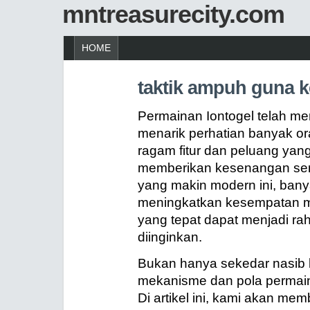
mntreasurecity.com
HOME
taktik ampuh guna 
Permainan Iontogel telah me
menarik perhatian banyak or
ragam fitur dan peluang yang
memberikan kesenangan sert
yang makin modern ini, bany
meningkatkan kesempatan me
yang tepat dapat menjadi ra
diinginkan.
Bukan hanya sekedar nasib 
mekanisme dan pola permaina
Di artikel ini, kami akan m