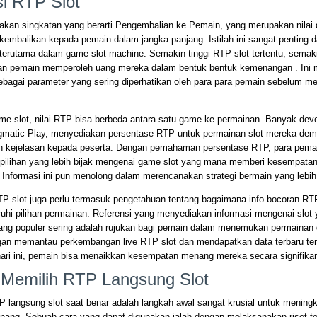
si RTP Slot
kan singkatan yang berarti Pengembalian ke Pemain, yang merupakan nilai da
ikembalikan kepada pemain dalam jangka panjang. Istilah ini sangat penting 
l, terutama dalam game slot machine. Semakin tinggi RTP slot tertentu, semak
n pemain memperoleh uang mereka dalam bentuk bentuk kemenangan . Ini
sebagai parameter yang sering diperhatikan oleh para para pemain sebelum m
ame slot, nilai RTP bisa berbeda antara satu game ke permainan. Banyak dev
agmatic Play, menyediakan persentase RTP untuk permainan slot mereka dem
 kejelasan kepada peserta. Dengan pemahaman persentase RTP, para pema
pilihan yang lebih bijak mengenai game slot yang mana memberi kesempat
. Informasi ini pun menolong dalam merencanakan strategi bermain yang lebih
TP slot juga perlu termasuk pengetahuan tentang bagaimana info bocoran RT
hi pilihan permainan. Referensi yang menyediakan informasi mengenai slot
 yang populer sering adalah rujukan bagi pemain dalam menemukan permaina
ngan memantau perkembangan live RTP slot dan mendapatkan data terbaru ten
hari ini, pemain bisa menaikkan kesempatan menang mereka secara signifika
k Memilih RTP Langsung Slot
 langsung slot saat benar adalah langkah awal sangat krusial untuk mening
nang. Sebuah cara yang dapat digunakan ialah dengan melaksanakan riset t