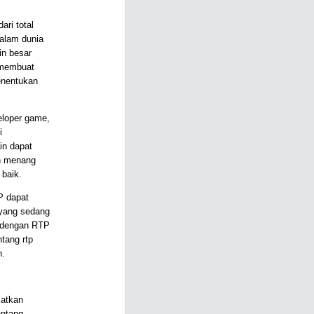
ri total
dalam dunia
in besar
 membuat
enentukan
eloper game,
i
in dapat
an menang
 baik.
P dapat
 yang sedang
n dengan RTP
tang rtp
n.
katkan
entang