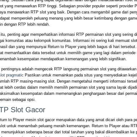
t yang menawarkan RTP tinggi. Sebagian provider populer seperti provider 
caya menawarkan RTP slot yang baik. Dengan cara mengambil game dari pen
n dapat memperoleh peluang menang yang lebih besar ketimbang dengan game
in dengan RTP lebih rendah.
itu, penting agar memperhatikan informasi RTP permainan slot yang sering d
ai komunitas atau kelompok komunitas. Informasi ini sering kali memuat slot
asil dan yang mempunyai Return to Player yang lebih bagus di hari tersebut.
at memanfaatkan data tersebut untuk memilih game yang lagi dalam periode 
enambah kesempatan mendapatkan kemenangan yang lebih signifikan.
h pentingnya adalah mengecek RTP langsung permainan slot yang ditawarkan 
slot pragmatic
Pastikan untuk memainkan pada situs yang menyediakan keje
umlah RTP masing-masing slot. Dengan mengetahui mengerti informasi terseb
t lebih cerdas dalam memilih memilih permainan slot yang sama layak dijad
ksimalkan kesempatan dalam memenangkan penghargaan besar dari permai
pemain sebagai opsi.
RTP Slot Gacor
urn to Player mesin slot gacor merupakan data yang amat dicari oleh para 
slot untuk menambah peluang meraih kemenangan. Return to Player atau RT
 menunjukkan seberapa besar dari total taruhan yang bakal dikembalikan ke