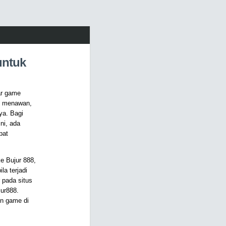
untuk
ar game
at menawan,
ya. Bagi
ni, ada
pat
e Bujur 888,
la terjadi
 pada situs
ur888.
in game di