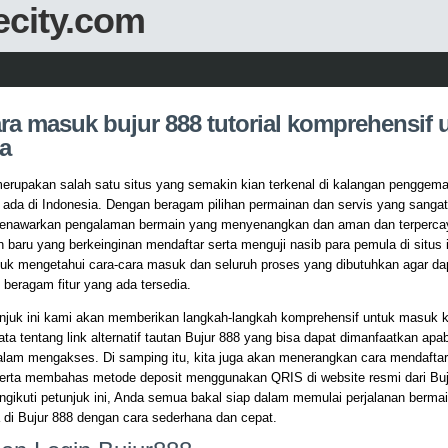
ecity.com
ara masuk bujur 888 tutorial komprehensif 
a
merupakan salah satu situs yang semakin kian terkenal di kalangan penggem
g ada di Indonesia. Dengan beragam pilihan permainan dan servis yang sang
enawarkan pengalaman bermain yang menyenangkan dan aman dan terperca
 baru yang berkeinginan mendaftar serta menguji nasib para pemula di situs i
tuk mengetahui cara-cara masuk dan seluruh proses yang dibutuhkan agar da
beragam fitur yang ada tersedia.
njuk ini kami akan memberikan langkah-langkah komprehensif untuk masuk k
ta tentang link alternatif tautan Bujur 888 yang bisa dapat dimanfaatkan apabi
dalam mengakses. Di samping itu, kita juga akan menerangkan cara mendaftar
serta membahas metode deposit menggunakan QRIS di website resmi dari Buj
gikuti petunjuk ini, Anda semua bakal siap dalam memulai perjalanan berma
 di Bujur 888 dengan cara sederhana dan cepat.