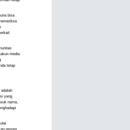
guna bisa
 memeriksa
n
erkait
munitas
u akun media
g
nda tetap
 adalah
asi yang
masuk nama,
menghadapi
ulai
kan proses