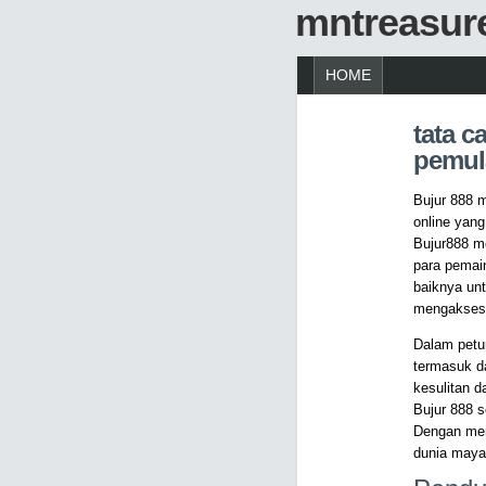
mntreasur
HOME
tata c
pemul
Bujur 888 
online yan
Bujur888 m
para pemain
baiknya un
mengakses 
Dalam petu
termasuk da
kesulitan 
Bujur 888 
Dengan men
dunia maya