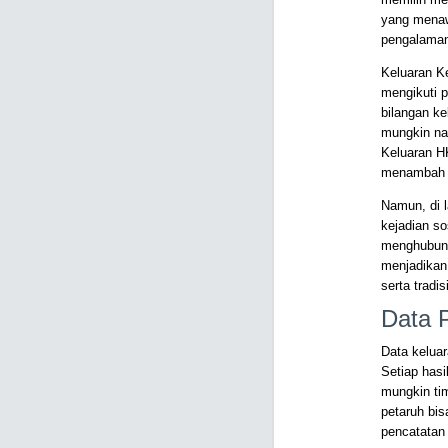
yang menaw
pengalaman 
Keluaran K
mengikuti 
bilangan k
mungkin nan
Keluaran H
menambah pe
Namun, di l
kejadian s
menghubung
menjadikan 
serta tradi
Data P
Data keluar
Setiap has
mungkin ti
petaruh bis
pencatatan 