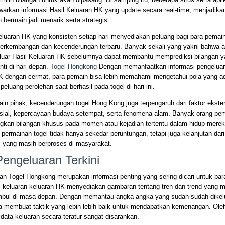
arkan informasi Hasil Keluaran HK yang update secara real-time, menjadika
bermain jadi menarik serta strategis.
eluaran HK yang konsisten setiap hari menyediakan peluang bagi para pemai
perkembangan dan kecenderungan terbaru. Banyak sekali yang yakni bahwa an
eluar Hasil Keluaran HK sebelumnya dapat membantu memprediksi bilangan 
ti di hari depan.
Togel Hongkong
Dengan memanfaatkan informasi pengeluar
K dengan cermat, para pemain bisa lebih memahami mengetahui pola yang ad
luang perolehan saat berhasil pada togel di hari ini.
ain pihak, kecenderungan togel Hong Kong juga terpengaruh dari faktor ekster
osial, kepercayaan budaya setempat, serta fenomena alam. Banyak orang pe
kan bilangan khusus pada momen atau kejadian tertentu dalam hidup mereka
permainan togel tidak hanya sekedar peruntungan, tetapi juga kelanjutan dar
si yang masih berproses di masyarakat.
engeluaran Terkini
an Togel Hongkong merupakan informasi penting yang sering dicari untuk par
il keluaran keluaran HK menyediakan gambaran tentang tren dan trend yang 
mbul di masa depan. Dengan memantau angka-angka yang sudah sudah dikel
a membuat taktik yang lebih lebih baik untuk mendapatkan kemenangan. Oleh
data keluaran secara teratur sangat disarankan.