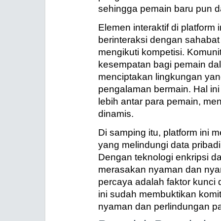
sehingga pemain baru pun d
Elemen interaktif di platfor
berinteraksi dengan sahaba
mengikuti kompetisi. Komun
kesempatan bagi pemain dala
menciptakan lingkungan ya
pengalaman bermain. Hal ini
lebih antar para pemain, me
dinamis.
Di samping itu, platform ini 
yang melindungi data pribad
Dengan teknologi enkripsi da
merasakan nyaman dan nyam
percaya adalah faktor kunci 
ini sudah membuktikan kom
nyaman dan perlindungan p