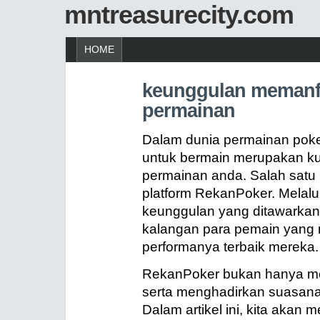
mntreasurecity.com
HOME
keunggulan memanfa
permainan
Dalam dunia permainan poker
untuk bermain merupakan k
permainan anda. Salah satu 
platform RekanPoker. Melal
keunggulan yang ditawarkannya
kalangan para pemain yang 
performanya terbaik mereka.
RekanPoker bukan hanya me
serta menghadirkan suasana
Dalam artikel ini, kita akan