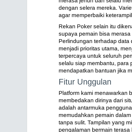
merasa jenuh dan selalu me
dengan selera mereka. Vari
agar memperbaiki keterampi
Rekan Poker selain itu dike
supaya pemain bisa merasa 
Perlindungan terhadap data
menjadi prioritas utama, menj
terpercaya untuk seluruh p
selalu siap membantu, para
mendapatkan bantuan jika m
Fitur Unggulan
Platform kami menawarkan be
membedakan dirinya dari situs
adalah antarmuka pengguna y
memudahkan pemain dalam m
tanpa sulit. Tampilan yang 
pengalaman bermain terasa 