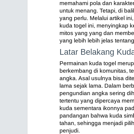
memahami pola dan karakter
untuk menang. Tetapi, di bal
yang perlu. Melalui artikel i
kuda togel ini, menyingkap k
mitos yang yang dan memb
yang lebih lebih jelas tentan
Latar Belakang Kuda
Permainan kuda togel meru
berkembang di komunitas, t
angka. Asal usulnya bisa dit
lama sejak lama. Dalam ber
pengundian angka sering di
tertentu yang dipercaya me
kuda sementara ikonnya pada
pandangan bahwa kuda simbo
tahan, sehingga menjadi pili
penjudi.