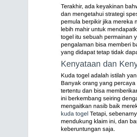
Terakhir, ada keyakinan ba
dan mengetahui strategi spes
pemula berpikir jika mereka
lebih mahir untuk mendapat
togel itu sebuah permainan
pengalaman bisa memberi ba
yang didapat tetap tidak dapa
Kenyataan dan Keny
Kuda togel adalah istilah ya
Banyak orang yang percaya
tertentu dan bisa memberik
ini berkembang seiring den
mengaitkan nasib baik mere
kuda togel
Tetapi, sebenarnya
mendukung klaim ini, dan b
keberuntungan saja.