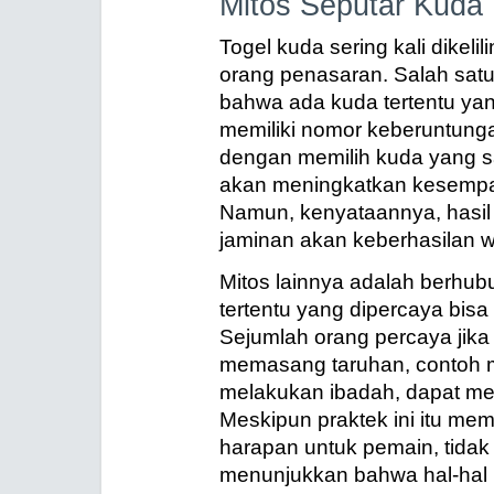
Mitos Seputar Kuda 
Togel kuda sering kali dikel
orang penasaran. Salah satu
bahwa ada kuda tertentu y
memiliki nomor keberuntun
dengan memilih kuda yang 
akan meningkatkan kesemp
Namun, kenyataannya, hasil 
jaminan akan keberhasilan 
Mitos lainnya adalah berhub
tertentu yang dipercaya bis
Sejumlah orang percaya jika
memasang taruhan, contoh m
melakukan ibadah, dapat m
Meskipun praktek ini itu m
harapan untuk pemain, tidak 
menunjukkan bahwa hal-hal i