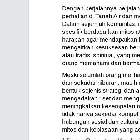
Dengan berjalannya berjalan
perhatian di Tanah Air dan m
Dalam sejumlah komunitas, 
spesifik berdasarkan mitos a
harapan agar mendapatkan
mengaitkan kesuksesan berm
atau tradisi spiritual, yang
orang memahami dan bermain
Meski sejumlah orang meliha
dan sekadar hiburan, masi
bentuk sejenis strategi dan an
mengadakan riset dan mengu
meningkatkan kesempatan m
tidak hanya sekedar kompetis
hubungan sosial dan cultur
mitos dan kebiasaan yang ad