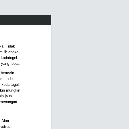
ka. Tidak
milih angka
 kudatogel
 yang tepat.
 bermain
n metode
 kuda togel,
gkin mungkin
bih jauh
emenangan.
. Akar
ediksi.