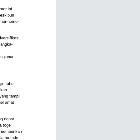
mor ini
Meskipun
omor-nomor
versifikasi
 angka-
ungkinan
in tahu.
ikan
yang tampil
gel amat
ng dapat
 togel
t memberikan
ada metode