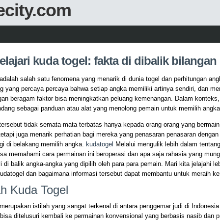
ecity.com
ajari kuda togel: fakta di dibalik bilangan
adalah salah satu fenomena yang menarik di dunia togel dan perhitungan ang
ng yang percaya percaya bahwa setiap angka memiliki artinya sendiri, dan me
gan beragam faktor bisa meningkatkan peluang kemenangan. Dalam konteks,
andang sebagai panduan atau alat yang menolong pemain untuk memilih angka
ersebut tidak semata-mata terbatas hanya kepada orang-orang yang bermain
 tetapi juga menarik perhatian bagi mereka yang penasaran penasaran denga
egi di belakang memilih angka.
kudatogel
Melalui mengulik lebih dalam tentang
bisa memahami cara permainan ini beroperasi dan apa saja rahasia yang mun
 di balik angka-angka yang dipilih oleh para para pemain. Mari kita jelajahi le
udatogel dan bagaimana informasi tersebut dapat membantu untuk meraih k
ah Kuda Togel
merupakan istilah yang sangat terkenal di antara penggemar judi di Indonesia
bisa ditelusuri kembali ke permainan konvensional yang berbasis nasib dan pr