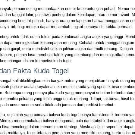
, banyak pemain sering memanfaatkan nomor keberuntungan pribadi. Nomor-no
al dari tanggal lahir, peristiwa penting dalam kehidupan, atau nomor favorit. 
ni cenderung bersifat pribadi, banyak orang melaporkan bahwa menggunakan n
nyai arti bagi mereka dapat menambah tingkat percaya diri ketika bermain.
enting untuk tidak cuma fokus pada kombinasi angka angka yang tinggi. Mendi
gka dapat meningkatkan kesempatan menang. Cobalah untuk menggabungkan
 dan ganjil, serta mendistribusikan pilihan angka dari multi rentang. Dengan
kan ini, pemain bisa membuat taktik yang seimbang dan meningkatkan kem
kemenangan dalam kompetisi kuda togel.
 dan Fakta Kuda Togel
sangat kali dikelilingkan oleh banyak mitos yang menjadikan banyak orang ing
kisah populer adalah keyakinan jika memilih kuda yang spesifik bisa member
. Beberapa orang percaya jika kuda yang mempunyai sebutan tertentu atau 
 memiliki peluang yang lebih tinggi untuk menang. Tetapi, faktanya, hasil to
pada unsur random serta tidak ada jaminan dari prediksi tersebut.
itu, sejumlah yang percaya bahwa kuda togel punya karakteristik tertentu ya
. Mereka mengemukakan bahwa mengamati pola dan statistik dari angka-angka
 bisa menolong dalam merumuskan strategi. Meski analisis seperti ini dapa
da realitanya, togel tetaplah permainan yang memiliki peluang, serta tidak 