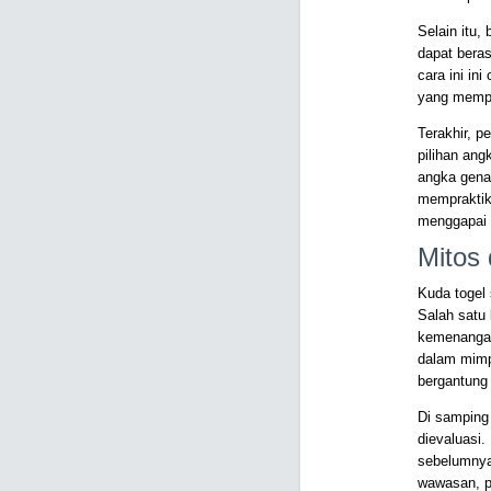
Selain itu
dapat beras
cara ini i
yang mempu
Terakhir, p
pilihan an
angka genap
mempraktik
menggapai 
Mitos
Kuda togel 
Salah satu 
kemenangan
dalam mimpi
bergantung 
Di samping 
dievaluasi
sebelumnya
wawasan, pa