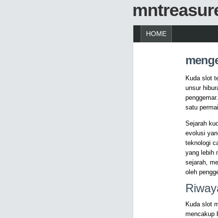
mntreasur
HOME
mengen
Kuda slot 
unsur hibu
penggemar. 
satu permai
Sejarah kud
evolusi ya
teknologi 
yang lebih 
sejarah, m
oleh pengg
Riway
Kuda slot m
mencakup be