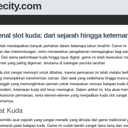
ecity.com
al slot kuda: dari sejarah hingga keterna
telah mendapatkan banyak perhatian dalam beberapa tahun terakhir. Game in
ran dan keberuntungan, serta menawarkan pengalaman menegangkan bagi pa
Dari arena perlombaan kuda hingga layar digital, game ini telah berevolusi m
nan yang paling digemari, terutama di kalangan pecinta taruhan.
a slot sangat menonjol untuk dibahas, karena permainan ini telah melalui ber
ng menunjukkan transformasi zaman. Dari awal yang sederhana hingga muncu
canggih yang memungkinkan pemain untuk merasakan sensasi balapan kuda 
modern, ketenaran kuda slot terus meningkat. Dalam artikel ini, kita akan men
ekanisme permainan, serta elemen-elemen yang menjadikan kuda slot sangat 
emarnya.
at Kuda
emiliki asal sejarah yang sangat menarik yang dimulai dari game tradisional
rtaruh pada balapan kuda. Game ini sudah berdiri sangat lama lama dan seri