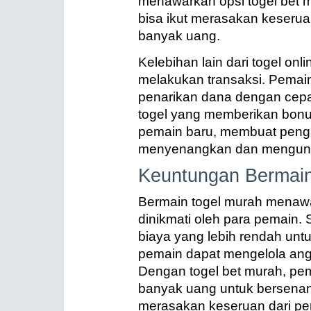
menawarkan opsi togel bet m
bisa ikut merasakan keseru
banyak uang.
Kelebihan lain dari togel o
melakukan transaksi. Pemai
penarikan dana dengan cepat
togel yang memberikan bonu
pemain baru, membuat peng
menyenangkan dan mengun
Keuntungan Bermain
Bermain togel murah menaw
dinikmati oleh para pemain.
biaya yang lebih rendah un
pemain dapat mengelola ang
Dengan togel bet murah, pem
banyak uang untuk bersenan
merasakan keseruan dari pe