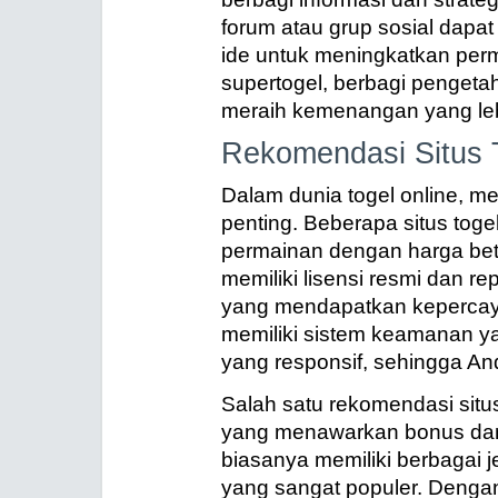
forum atau grup sosial dap
ide untuk meningkatkan perm
supertogel, berbagi pengeta
meraih kemenangan yang leb
Rekomendasi Situs 
Dalam dunia togel online, me
penting. Beberapa situs tog
permainan dengan harga bet 
memiliki lisensi resmi dan re
yang mendapatkan kepercay
memiliki sistem keamanan y
yang responsif, sehingga A
Salah satu rekomendasi situs
yang menawarkan bonus dan p
biasanya memiliki berbagai j
yang sangat populer. Denga